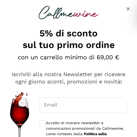
Salta al contenuto principale
Descrivi cosa stai cercando
5% di sconto
Callmewine: Vendita Vino Online
sul tuo primo ordine
Le nostre offerte: la scorta
perfetta inizia da qui!
con un carrello minimo di 69,00 €
Iscriviti alla nostra Newsletter per ricevere
ogni giorno sconti, promozioni e novità!
Email
Scopri
Scopri
Consensi opzionali per ricevere comunica
Accetto di ricevere newsletter e
comunicazioni promozionali da Callmewine,
come richiesto dalla
Politica sulla