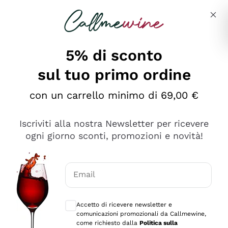
Salta al contenuto principale
Descrivi cosa stai cercando
5% di sconto
sul tuo primo ordine
Ottimo
con un carrello minimo di 69,00 €
4,5
/5
2.552
Iscriviti alla nostra Newsletter per ricevere
recensioni
ogni giorno sconti, promozioni e novità!
Le nostre recensioni a 4 e 5 stelle.
Clicca qui per leggerle tutte >
Email
Precedente
Successivo
Consensi opzionali per ricevere comunica
Accetto di ricevere newsletter e
Oggi
comunicazioni promozionali da Callmewine,
Ottima facilità di acquisto sul sito e consegna
come richiesto dalla
Politica sulla