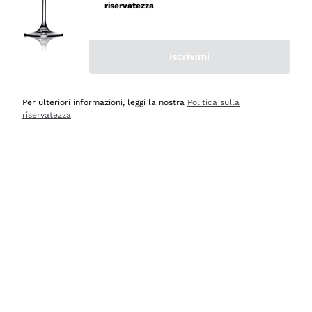
velocissima
riservatezza
Acquirente verificato
Iscrivimi
Ieri
Perfetti e attenti al cliente
Per ulteriori informazioni, leggi la nostra
Politica sulla
riservatezza
Acquirente verificato
2 Giorni Fa
Semplice nell'uso, puntuali e veloci.
Acquirente verificato
2 Giorni Fa
Ottima come sempre!