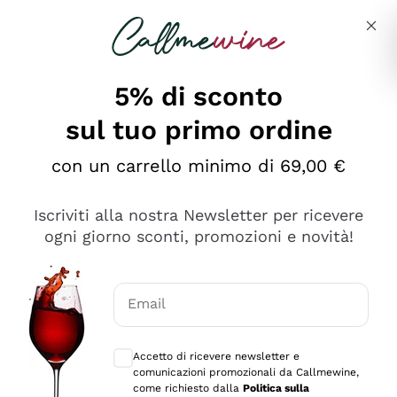
Salta al contenuto principale
Descrivi cosa stai cercando
5% di sconto
sul tuo primo ordine
Ottimo
con un carrello minimo di 69,00 €
4,5
/5
2.559
Iscriviti alla nostra Newsletter per ricevere
recensioni
ogni giorno sconti, promozioni e novità!
Le nostre recensioni a 4 e 5 stelle.
Clicca qui per leggerle tutte >
Email
Precedente
Successivo
Consensi opzionali per ricevere comunica
Accetto di ricevere newsletter e
Oggi
comunicazioni promozionali da Callmewine,
Il catalogo offre moltissime possibilità di scelta tra tanti
come richiesto dalla
Politica sulla