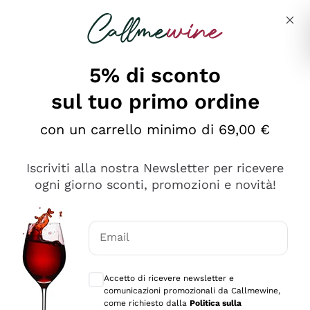
Salta al contenuto principale
Descrivi cosa stai cercando
5% di sconto
sul tuo primo ordine
Ottimo
con un carrello minimo di 69,00 €
4,5
/5
2.559
Iscriviti alla nostra Newsletter per ricevere
recensioni
ogni giorno sconti, promozioni e novità!
Le nostre recensioni a 4 e 5 stelle.
Clicca qui per leggerle tutte >
Email
Precedente
Successivo
Consensi opzionali per ricevere comunica
Accetto di ricevere newsletter e
Oggi
comunicazioni promozionali da Callmewine,
Il catalogo offre moltissime possibilità di scelta tra tanti
come richiesto dalla
Politica sulla