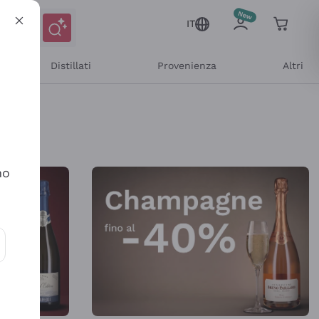
IT
Distillati
Provenienza
Altri
Shop Online
no
ioni e offerte personalizzate