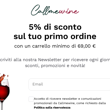
rcando
Champagne
Spumanti
Tutti i Vini
5% di sconto
ino Online, Enoteca e 
sul tuo primo ordine
perfetta inizia da qui!
con un carrello minimo di 69,00 €
scriviti alla nostra Newsletter per ricevere ogni gior
sconti, promozioni e novità!
Email
Consensi opzionali per ricevere comunicaz
Accetto di ricevere newsletter e comunicazioni
promozionali da Callmewine, come richiesto dalla
Politica sulla riservatezza