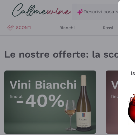
Salta al contenuto principale
Descrivi cosa stai ce
SCONTI
Bianchi
Rossi
Callmewine: Vendita V
Le nostre offerte: la scorta 
I