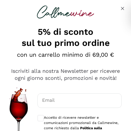
Salta al contenuto principale
Descrivi cosa stai cercando
5% di sconto
sul tuo primo ordine
Ottimo
con un carrello minimo di 69,00 €
4,5
/5
2.561
Iscriviti alla nostra Newsletter per ricevere
recensioni
ogni giorno sconti, promozioni e novità!
Le nostre recensioni a 4 e 5 stelle.
Clicca qui per leggerle tutte >
Email
Precedente
Successivo
Consensi opzionali per ricevere comunica
Accetto di ricevere newsletter e
Oggi
comunicazioni promozionali da Callmewine,
Acquisto semplice nelle modalità, gestito con rapidità e
come richiesto dalla
Politica sulla