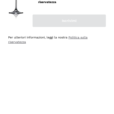
professionalità
riservatezza
Acquirente verificato
Iscrivimi
Oggi
Seri affidabili
Per ulteriori informazioni, leggi la nostra
Politica sulla
riservatezza
Acquirente verificato
Ieri
Il catalogo offre moltissime possibilità di scelta tra tanti
prodotti diversi e con un ampio range di prezzo. Le
indicazioni dei consulenti sono estremamente chiare e
conformi alle caratteristiche dei prodotti acquistati
Acquirente verificato