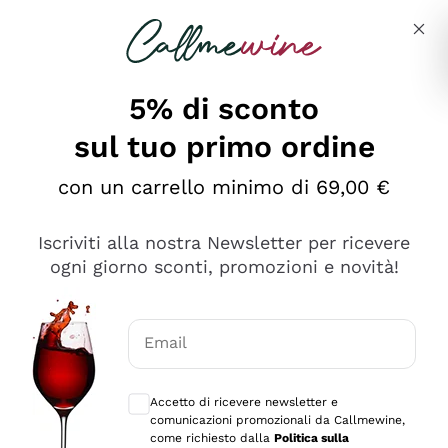
Salta al contenuto principale
Descrivi cosa stai cercando
5% di sconto
Callmewine: Vendita Vino Online
sul tuo primo ordine
Le nostre offerte: la scorta
perfetta inizia da qui!
con un carrello minimo di 69,00 €
Iscriviti alla nostra Newsletter per ricevere
ogni giorno sconti, promozioni e novità!
Email
Scopri
Scopri
Consensi opzionali per ricevere comunica
Accetto di ricevere newsletter e
comunicazioni promozionali da Callmewine,
come richiesto dalla
Politica sulla