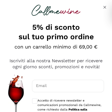
Salta al contenuto principale
Descrivi cosa stai cercando
5% di sconto
sul tuo primo ordine
Ottimo
con un carrello minimo di 69,00 €
4,5
/5
2.552
Iscriviti alla nostra Newsletter per ricevere
recensioni
ogni giorno sconti, promozioni e novità!
Le nostre recensioni a 4 e 5 stelle.
Clicca qui per leggerle tutte >
Email
Precedente
Successivo
Consensi opzionali per ricevere comunica
Accetto di ricevere newsletter e
Oggi
comunicazioni promozionali da Callmewine,
Ottima facilità di acquisto sul sito e consegna
come richiesto dalla
Politica sulla