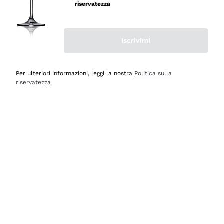
velocissima
riservatezza
Acquirente verificato
Iscrivimi
Ieri
Perfetti e attenti al cliente
Per ulteriori informazioni, leggi la nostra
Politica sulla
riservatezza
Acquirente verificato
Ieri
Semplice nell'uso, puntuali e veloci.
Acquirente verificato
Ieri
Ottima come sempre!