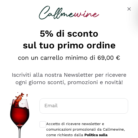
Salta al contenuto principale
Descrivi cosa stai cercando
5% di sconto
Callmewine: Vendita Vino Online
sul tuo primo ordine
Le nostre offerte: la scorta
perfetta inizia da qui!
con un carrello minimo di 69,00 €
Iscriviti alla nostra Newsletter per ricevere
ogni giorno sconti, promozioni e novità!
Email
Scopri
Scopri
Consensi opzionali per ricevere comunica
Accetto di ricevere newsletter e
comunicazioni promozionali da Callmewine,
come richiesto dalla
Politica sulla