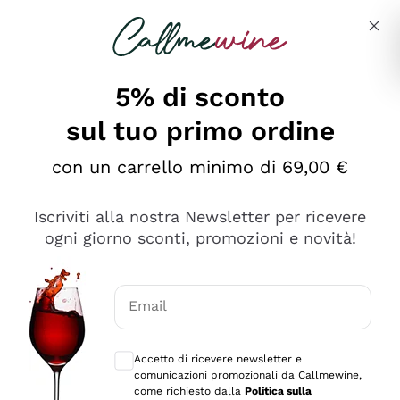
Salta al contenuto principale
Descrivi cosa stai cercando
5% di sconto
Callmewine: Vendita Vino Online
sul tuo primo ordine
Le nostre offerte: la scorta
perfetta inizia da qui!
con un carrello minimo di 69,00 €
Iscriviti alla nostra Newsletter per ricevere
ogni giorno sconti, promozioni e novità!
Email
Scopri
Scopri
Consensi opzionali per ricevere comunica
Accetto di ricevere newsletter e
comunicazioni promozionali da Callmewine,
come richiesto dalla
Politica sulla