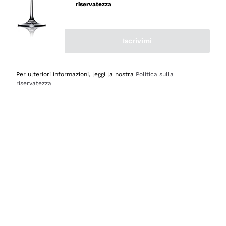
velocissima
riservatezza
Acquirente verificato
Iscrivimi
Ieri
Perfetti e attenti al cliente
Per ulteriori informazioni, leggi la nostra
Politica sulla
riservatezza
Acquirente verificato
2 Giorni Fa
Semplice nell'uso, puntuali e veloci.
Acquirente verificato
2 Giorni Fa
Ottima come sempre!