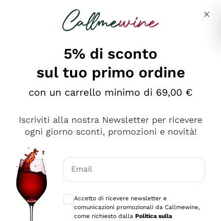
Salta al contenuto principale
Descrivi cosa stai cercando
5% di sconto
sul tuo primo ordine
Ottimo
con un carrello minimo di 69,00 €
4,5
/5
2.552
Iscriviti alla nostra Newsletter per ricevere
recensioni
ogni giorno sconti, promozioni e novità!
Le nostre recensioni a 4 e 5 stelle.
Clicca qui per leggerle tutte >
Email
Precedente
Successivo
Consensi opzionali per ricevere comunica
Accetto di ricevere newsletter e
Oggi
comunicazioni promozionali da Callmewine,
Ottima facilità di acquisto sul sito e consegna
come richiesto dalla
Politica sulla