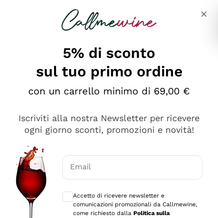
Salta al contenuto principale
Descrivi cosa stai cercando
5% di sconto
Callmewine: Vendita Vino Online
sul tuo primo ordine
Le nostre offerte: la scorta
perfetta inizia da qui!
con un carrello minimo di 69,00 €
Iscriviti alla nostra Newsletter per ricevere
ogni giorno sconti, promozioni e novità!
Email
Scopri
Scopri
Consensi opzionali per ricevere comunica
Accetto di ricevere newsletter e
comunicazioni promozionali da Callmewine,
come richiesto dalla
Politica sulla