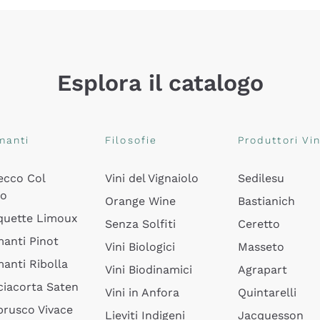
Esplora il catalogo
manti
Filosofie
Produttori Vin
ecco Col
Vini del Vignaiolo
Sedilesu
do
Orange Wine
Bastianich
quette Limoux
Senza Solfiti
Ceretto
anti Pinot
Vini Biologici
Masseto
anti Ribolla
Vini Biodinamici
Agrapart
ciacorta Saten
Vini in Anfora
Quintarelli
rusco Vivace
Lieviti Indigeni
Jacquesson