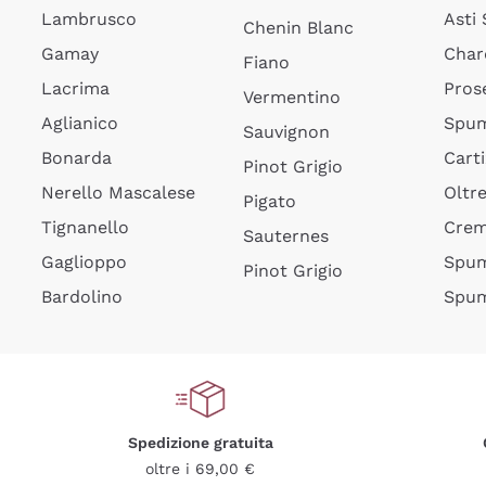
Lambrusco
Asti
Chenin Blanc
Gamay
Char
Fiano
Lacrima
Pros
Vermentino
Aglianico
Spum
Sauvignon
Bonarda
Cart
Pinot Grigio
Nerello Mascalese
Oltr
Pigato
Tignanello
Cre
Sauternes
Gaglioppo
Spum
Pinot Grigio
Bardolino
Spum
Spedizione gratuita
oltre i 69,00 €