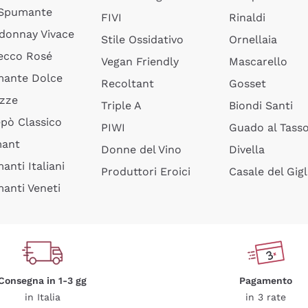
 Spumante
FIVI
Rinaldi
donnay Vivace
Stile Ossidativo
Ornellaia
ecco Rosé
Vegan Friendly
Mascarello
ante Dolce
Recoltant
Gosset
izze
Triple A
Biondi Santi
epò Classico
PIWI
Guado al Tass
mant
Donne del Vino
Divella
anti Italiani
Produttori Eroici
Casale del Gigl
anti Veneti
Consegna in 1-3 gg
Pagamento
in Italia
in 3 rate