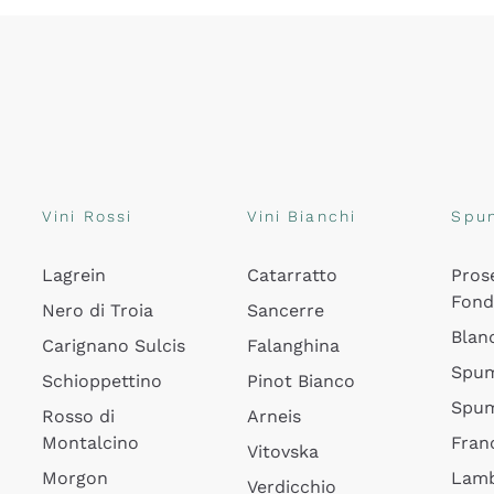
Vini Rossi
Vini Bianchi
Spu
Lagrein
Catarratto
Pros
Fon
Nero di Troia
Sancerre
Blan
Carignano Sulcis
Falanghina
Spum
Schioppettino
Pinot Bianco
Spum
Rosso di
Arneis
Montalcino
Fran
Vitovska
Morgon
Lamb
Verdicchio