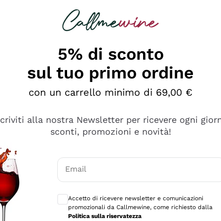
rcando
Champagne
Spumanti
Tutti i Vini
5% di sconto
sul tuo primo ordine
con un carrello minimo di 69,00 €
scriviti alla nostra Newsletter per ricevere ogni gior
sconti, promozioni e novità!
Email
Consensi opzionali per ricevere comunicaz
Accetto di ricevere newsletter e comunicazioni
promozionali da Callmewine, come richiesto dalla
e professionalità
Politica sulla riservatezza