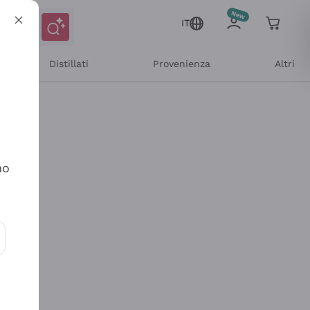
IT
Distillati
Provenienza
Altri
no
ioni e offerte personalizzate