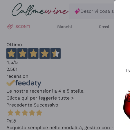
Salta al contenuto principale
Descrivi cosa stai ce
SCONTI
Bianchi
Rossi
Ottimo
4,5
/5
2.561
I
recensioni
Le nostre recensioni a 4 e 5 stelle.
Clicca qui per leggerle tutte >
Precedente
Successivo
Oggi
Acquisto semplice nelle modalità, gestito con rapidità 