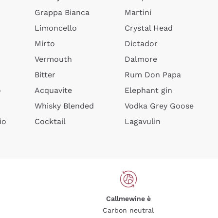
Grappa Bianca
Martini
Limoncello
Crystal Head
Mirto
Dictador
Vermouth
Dalmore
Bitter
Rum Don Papa
o
Acquavite
Elephant gin
Whisky Blended
Vodka Grey Goose
io
Cocktail
Lagavulin
Callmewine è
Carbon neutral