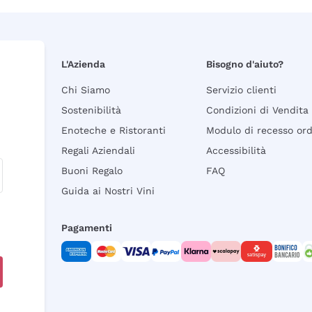
L'Azienda
Bisogno d'aiuto?
Chi Siamo
Servizio clienti
Sostenibilità
Condizioni di Vendita
Enoteche e Ristoranti
Modulo di recesso or
Regali Aziendali
Accessibilità
Buoni Regalo
FAQ
Guida ai Nostri Vini
Pagamenti