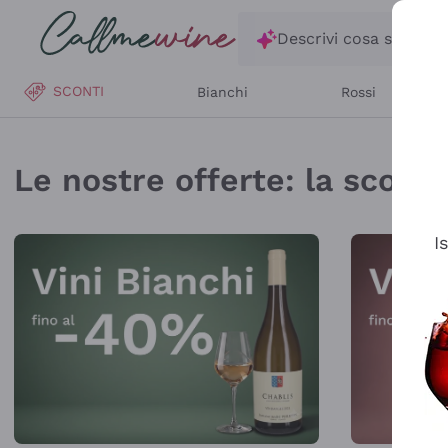
Salta al contenuto principale
Descrivi cosa stai ce
SCONTI
Bianchi
Rossi
Callmewine: Vendita V
Le nostre offerte: la scorta 
I