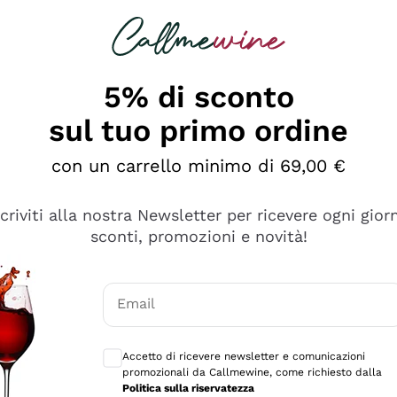
rcando
Champagne
Spumanti
Tutti i Vini
5% di sconto
ino Online, Enoteca e 
sul tuo primo ordine
perfetta inizia da qui!
con un carrello minimo di 69,00 €
scriviti alla nostra Newsletter per ricevere ogni gior
sconti, promozioni e novità!
Email
Consensi opzionali per ricevere comunicaz
Accetto di ricevere newsletter e comunicazioni
promozionali da Callmewine, come richiesto dalla
Politica sulla riservatezza