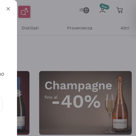
IT
Distillati
Provenienza
Altri
Shop Online
no
ioni e offerte personalizzate