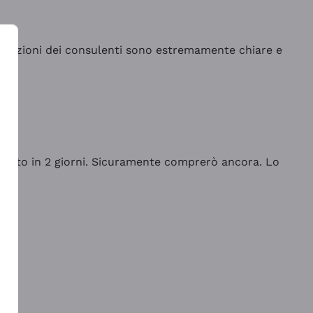
indicazioni dei consulenti sono estremamente chiare e
rrivato in 2 giorni. Sicuramente comprerò ancora. Lo