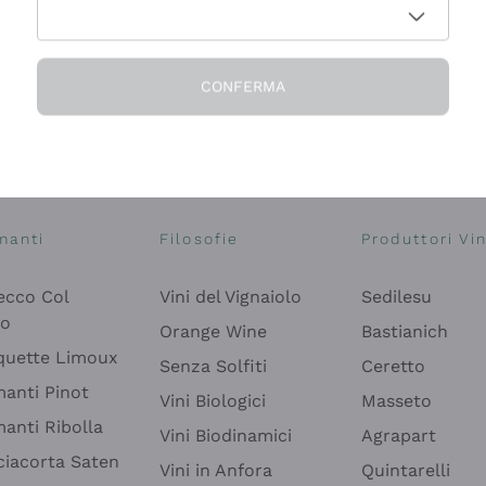
CONFERMA
Esplora il catalogo
manti
Filosofie
Produttori Vin
ecco Col
Vini del Vignaiolo
Sedilesu
do
Orange Wine
Bastianich
quette Limoux
Senza Solfiti
Ceretto
anti Pinot
Vini Biologici
Masseto
anti Ribolla
Vini Biodinamici
Agrapart
ciacorta Saten
Vini in Anfora
Quintarelli