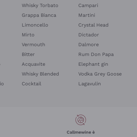
Whisky Torbato
Campari
Grappa Bianca
Martini
Limoncello
Crystal Head
Mirto
Dictador
Vermouth
Dalmore
Bitter
Rum Don Papa
o
Acquavite
Elephant gin
Whisky Blended
Vodka Grey Goose
io
Cocktail
Lagavulin
Callmewine è