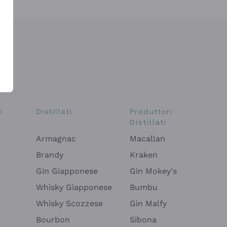
i
Distillati
Produttori
Distillati
Armagnac
Macallan
Brandy
Kraken
Gin Giapponese
Gin Mokey's
Whisky Giapponese
Bumbu
Whisky Scozzese
Gin Malfy
Bourbon
Sibona