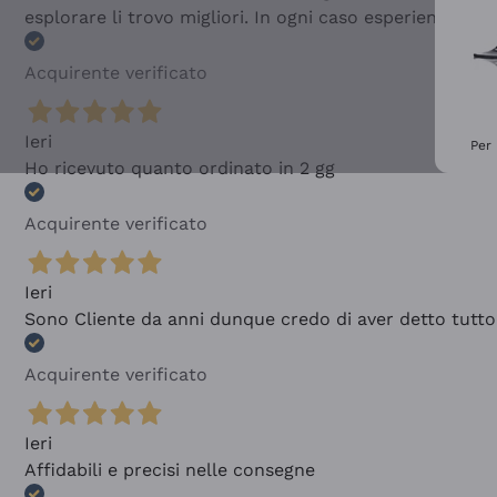
esplorare li trovo migliori. In ogni caso esperienza buo
Acquirente verificato
Ieri
Per 
Ho ricevuto quanto ordinato in 2 gg
Acquirente verificato
Ieri
Sono Cliente da anni dunque credo di aver detto tutto
Acquirente verificato
Ieri
Affidabili e precisi nelle consegne