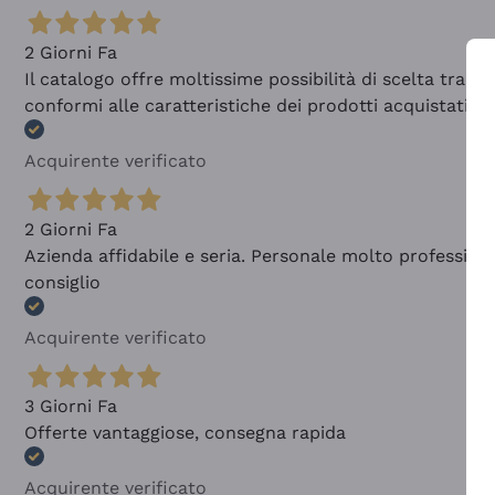
2 Giorni Fa
Il catalogo offre moltissime possibilità di scelta tra 
conformi alle caratteristiche dei prodotti acquistati
Acquirente verificato
2 Giorni Fa
Azienda affidabile e seria. Personale molto profession
consiglio
Acquirente verificato
3 Giorni Fa
Offerte vantaggiose, consegna rapida
Acquirente verificato