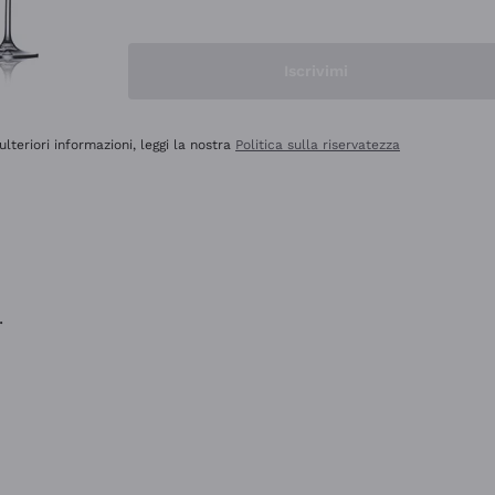
na e lo consiglio! 👍
Iscrivimi
ulteriori informazioni, leggi la nostra
Politica sulla riservatezza
.