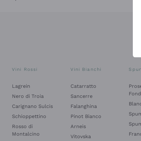
Vini Rossi
Vini Bianchi
Spu
Lagrein
Catarratto
Pros
Fon
Nero di Troia
Sancerre
Blan
Carignano Sulcis
Falanghina
Spum
Schioppettino
Pinot Bianco
Spum
Rosso di
Arneis
Montalcino
Fran
Vitovska