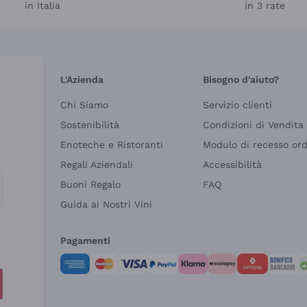
in Italia
in 3 rate
L'Azienda
Bisogno d'aiuto?
Chi Siamo
Servizio clienti
Sostenibilità
Condizioni di Vendita
Enoteche e Ristoranti
Modulo di recesso or
Regali Aziendali
Accessibilità
Buoni Regalo
FAQ
Guida ai Nostri Vini
Pagamenti