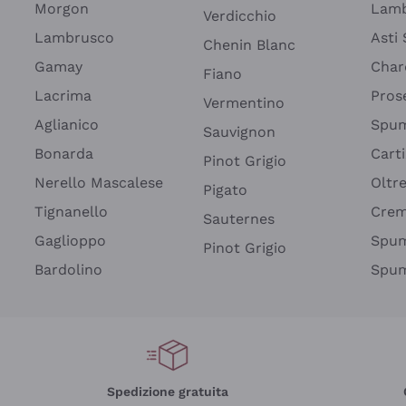
Morgon
Lamb
Verdicchio
Lambrusco
Asti
Chenin Blanc
Gamay
Char
Fiano
Lacrima
Pros
Vermentino
Aglianico
Spum
Sauvignon
Bonarda
Cart
Pinot Grigio
Nerello Mascalese
Oltr
Pigato
Tignanello
Cre
Sauternes
Gaglioppo
Spum
Pinot Grigio
Bardolino
Spum
Spedizione gratuita