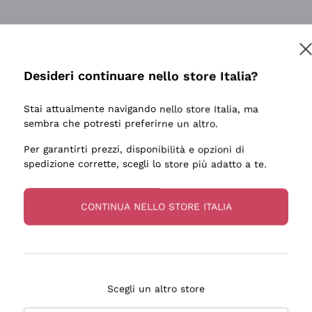
tanti prodotti diversi e con un ampio range di prezzo. Le 
Desideri continuare nello store Italia?
Stai attualmente navigando nello store Italia, ma
sembra che potresti preferirne un altro.
Per garantirti prezzi, disponibilità e opzioni di
ale e preparato. Vini ben confezionati e protetti. Pacco a
spedizione corrette, scegli lo store più adatto a te.
CONTINUA NELLO STORE ITALIA
Scegli un altro store