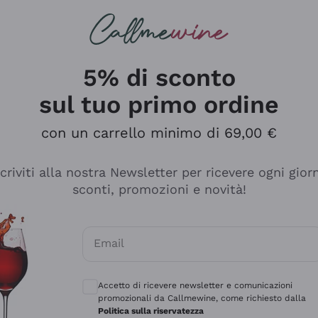
rcando
Champagne
Spumanti
Tutti i Vini
5% di sconto
sul tuo primo ordine
con un carrello minimo di 69,00 €
scriviti alla nostra Newsletter per ricevere ogni gior
sconti, promozioni e novità!
Email
Consensi opzionali per ricevere comunicaz
Accetto di ricevere newsletter e comunicazioni
promozionali da Callmewine, come richiesto dalla
se non è male ma secondo me ci sono alternative che hanno p
Politica sulla riservatezza