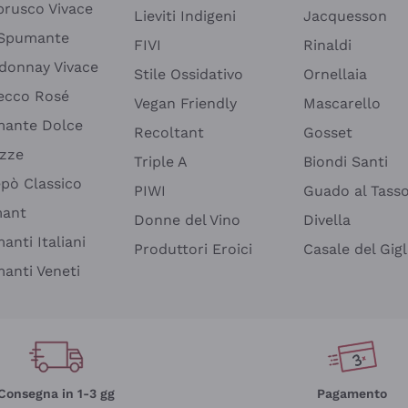
rusco Vivace
Lieviti Indigeni
Jacquesson
 Spumante
FIVI
Rinaldi
donnay Vivace
Stile Ossidativo
Ornellaia
ecco Rosé
Vegan Friendly
Mascarello
ante Dolce
Recoltant
Gosset
izze
Triple A
Biondi Santi
epò Classico
PIWI
Guado al Tass
mant
Donne del Vino
Divella
anti Italiani
Produttori Eroici
Casale del Gigl
anti Veneti
Consegna in 1-3 gg
Pagamento