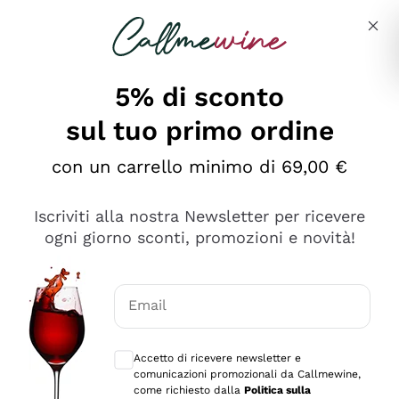
Salta al contenuto principale
Descrivi cosa stai cercando
5% di sconto
sul tuo primo ordine
Ottimo
con un carrello minimo di 69,00 €
4,5
/5
2.566
Iscriviti alla nostra Newsletter per ricevere
recensioni
ogni giorno sconti, promozioni e novità!
Le nostre recensioni a 4 e 5 stelle.
Clicca qui per leggerle tutte >
Email
Precedente
Successivo
Consensi opzionali per ricevere comunica
Accetto di ricevere newsletter e
Oggi
comunicazioni promozionali da Callmewine,
Ordine tutto ok, niente da dire a riguardo. Il sito in se
come richiesto dalla
Politica sulla