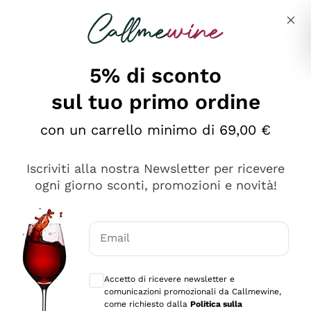
Salta al contenuto principale
Descrivi cosa stai cercando
5% di sconto
Callmewine: Vendita Vino Online
sul tuo primo ordine
Le nostre offerte: la scorta
perfetta inizia da qui!
con un carrello minimo di 69,00 €
Iscriviti alla nostra Newsletter per ricevere
ogni giorno sconti, promozioni e novità!
Email
Scopri
Scopri
Consensi opzionali per ricevere comunica
Accetto di ricevere newsletter e
comunicazioni promozionali da Callmewine,
come richiesto dalla
Politica sulla