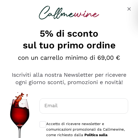
Salta al contenuto principale
Descrivi cosa stai cercando
5% di sconto
sul tuo primo ordine
Ottimo
con un carrello minimo di 69,00 €
4,5
/5
2.561
Iscriviti alla nostra Newsletter per ricevere
recensioni
ogni giorno sconti, promozioni e novità!
Le nostre recensioni a 4 e 5 stelle.
Clicca qui per leggerle tutte >
Email
Precedente
Successivo
Consensi opzionali per ricevere comunica
Accetto di ricevere newsletter e
Oggi
comunicazioni promozionali da Callmewine,
Acquisto semplice nelle modalità, gestito con rapidità e
come richiesto dalla
Politica sulla