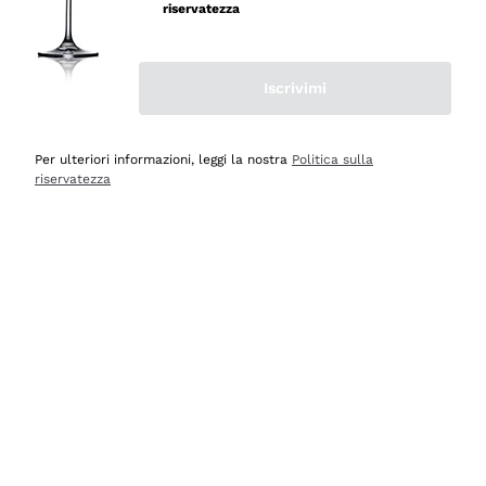
professionalità
riservatezza
Acquirente verificato
Iscrivimi
Ieri
Seri affidabili
Per ulteriori informazioni, leggi la nostra
Politica sulla
riservatezza
Acquirente verificato
Ieri
Il catalogo offre moltissime possibilità di scelta tra tanti
prodotti diversi e con un ampio range di prezzo. Le
indicazioni dei consulenti sono estremamente chiare e
conformi alle caratteristiche dei prodotti acquistati
Acquirente verificato