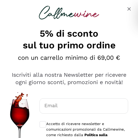
Salta al contenuto principale
Descrivi cosa stai cercando
5% di sconto
sul tuo primo ordine
Ottimo
con un carrello minimo di 69,00 €
4,5
/5
2.561
Iscriviti alla nostra Newsletter per ricevere
recensioni
ogni giorno sconti, promozioni e novità!
Le nostre recensioni a 4 e 5 stelle.
Clicca qui per leggerle tutte >
Email
Precedente
Successivo
Consensi opzionali per ricevere comunica
Accetto di ricevere newsletter e
Oggi
comunicazioni promozionali da Callmewine,
Acquisto semplice nelle modalità, gestito con rapidità e
come richiesto dalla
Politica sulla