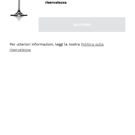
professionalità
riservatezza
Acquirente verificato
Iscrivimi
Ieri
Seri affidabili
Per ulteriori informazioni, leggi la nostra
Politica sulla
riservatezza
Acquirente verificato
Ieri
Il catalogo offre moltissime possibilità di scelta tra tanti
prodotti diversi e con un ampio range di prezzo. Le
indicazioni dei consulenti sono estremamente chiare e
conformi alle caratteristiche dei prodotti acquistati
Acquirente verificato