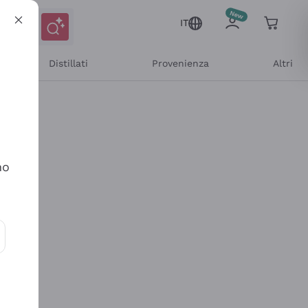
IT
Distillati
Provenienza
Altri
no
ioni e offerte personalizzate