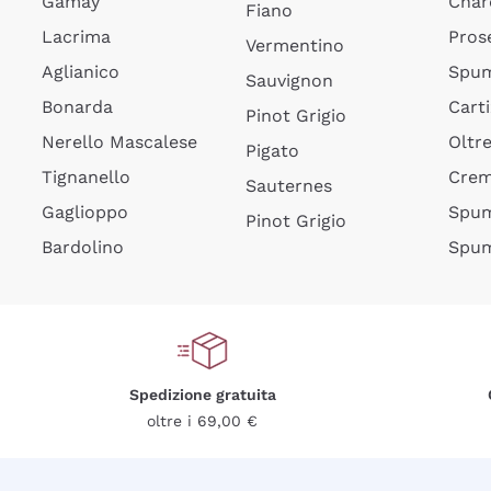
Gamay
Char
Fiano
Lacrima
Pros
Vermentino
Aglianico
Spum
Sauvignon
Bonarda
Cart
Pinot Grigio
Nerello Mascalese
Oltr
Pigato
Tignanello
Cre
Sauternes
Gaglioppo
Spum
Pinot Grigio
Bardolino
Spum
Spedizione gratuita
oltre i 69,00 €