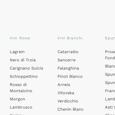
Vini Rossi
Vini Bianchi
Spu
Lagrein
Catarratto
Pros
Fon
Nero di Troia
Sancerre
Blan
Carignano Sulcis
Falanghina
Spum
Schioppettino
Pinot Bianco
Spum
Rosso di
Arneis
Montalcino
Fran
Vitovska
Morgon
Lamb
Verdicchio
Lambrusco
Asti
Chenin Blanc