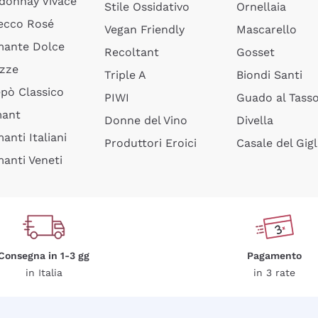
donnay Vivace
Stile Ossidativo
Ornellaia
ecco Rosé
Vegan Friendly
Mascarello
ante Dolce
Recoltant
Gosset
izze
Triple A
Biondi Santi
epò Classico
PIWI
Guado al Tass
mant
Donne del Vino
Divella
anti Italiani
Produttori Eroici
Casale del Gigl
anti Veneti
Consegna in 1-3 gg
Pagamento
in Italia
in 3 rate