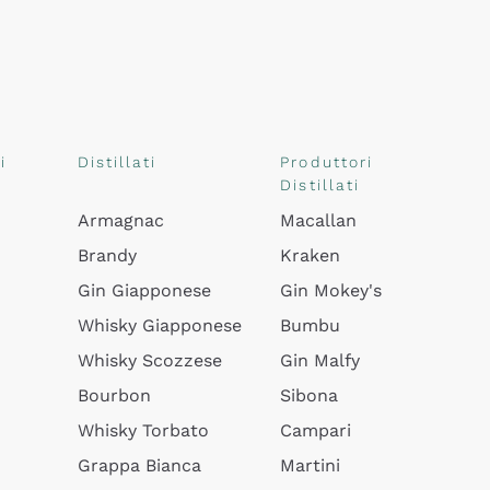
i
Distillati
Produttori
Distillati
Armagnac
Macallan
Brandy
Kraken
Gin Giapponese
Gin Mokey's
Whisky Giapponese
Bumbu
Whisky Scozzese
Gin Malfy
Bourbon
Sibona
Whisky Torbato
Campari
Grappa Bianca
Martini