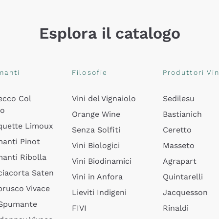
Esplora il catalogo
manti
Filosofie
Produttori Vin
ecco Col
Vini del Vignaiolo
Sedilesu
do
Orange Wine
Bastianich
quette Limoux
Senza Solfiti
Ceretto
anti Pinot
Vini Biologici
Masseto
anti Ribolla
Vini Biodinamici
Agrapart
ciacorta Saten
Vini in Anfora
Quintarelli
rusco Vivace
Lieviti Indigeni
Jacquesson
 Spumante
FIVI
Rinaldi