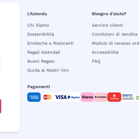
L'Azienda
Bisogno d'aiuto?
Chi Siamo
Servizio clienti
Sostenibilità
Condizioni di Vendita
Enoteche e Ristoranti
Modulo di recesso or
Regali Aziendali
Accessibilità
Buoni Regalo
FAQ
Guida ai Nostri Vini
Pagamenti