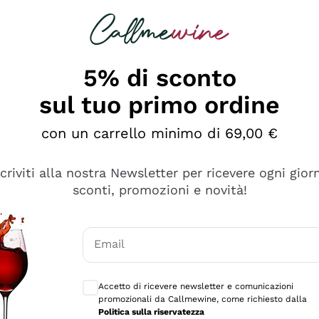
rcando
Champagne
Spumanti
Tutti i Vini
5% di sconto
sul tuo primo ordine
con un carrello minimo di 69,00 €
scriviti alla nostra Newsletter per ricevere ogni gior
sconti, promozioni e novità!
Email
Consensi opzionali per ricevere comunicaz
Accetto di ricevere newsletter e comunicazioni
promozionali da Callmewine, come richiesto dalla
sima
Politica sulla riservatezza