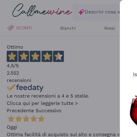
Salta al contenuto principale
Descrivi cosa stai ce
SCONTI
Bianchi
Rossi
Ottimo
4,5
/5
2.552
I
recensioni
Le nostre recensioni a 4 e 5 stelle.
Clicca qui per leggerle tutte >
Precedente
Successivo
Oggi
Ottima facilità di acquisto sul sito e consegna velocis