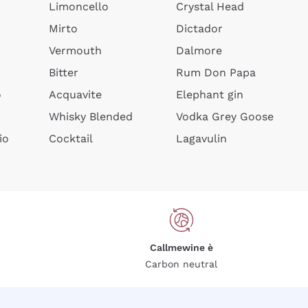
Limoncello
Crystal Head
Mirto
Dictador
Vermouth
Dalmore
Bitter
Rum Don Papa
o
Acquavite
Elephant gin
Whisky Blended
Vodka Grey Goose
io
Cocktail
Lagavulin
Callmewine è
Carbon neutral