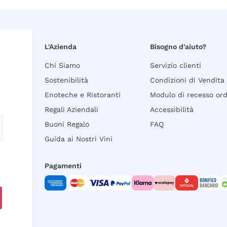
L'Azienda
Bisogno d'aiuto?
Chi Siamo
Servizio clienti
Sostenibilità
Condizioni di Vendita
Enoteche e Ristoranti
Modulo di recesso or
Regali Aziendali
Accessibilità
Buoni Regalo
FAQ
Guida ai Nostri Vini
Pagamenti