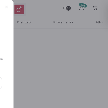
IT
Distillati
Provenienza
Altri
no
ioni e offerte personalizzate