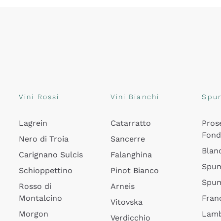
Vini Rossi
Vini Bianchi
Spu
Lagrein
Catarratto
Pros
Fon
Nero di Troia
Sancerre
Blan
Carignano Sulcis
Falanghina
Spum
Schioppettino
Pinot Bianco
Spum
Rosso di
Arneis
Montalcino
Fran
Vitovska
Morgon
Lamb
Verdicchio