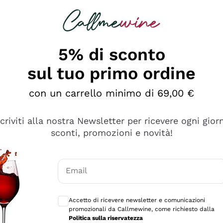
rcando
Champagne
Spumanti
Tutti i Vini
5% di sconto
sul tuo primo ordine
con un carrello minimo di 69,00 €
scriviti alla nostra Newsletter per ricevere ogni gior
sconti, promozioni e novità!
Email
Consensi opzionali per ricevere comunicaz
Accetto di ricevere newsletter e comunicazioni
promozionali da Callmewine, come richiesto dalla
e professionalità
Politica sulla riservatezza