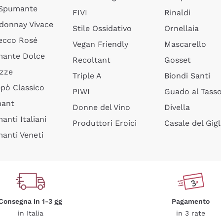
 Spumante
FIVI
Rinaldi
donnay Vivace
Stile Ossidativo
Ornellaia
ecco Rosé
Vegan Friendly
Mascarello
ante Dolce
Recoltant
Gosset
izze
Triple A
Biondi Santi
epò Classico
PIWI
Guado al Tass
mant
Donne del Vino
Divella
anti Italiani
Produttori Eroici
Casale del Gigl
anti Veneti
Consegna in 1-3 gg
Pagamento
in Italia
in 3 rate