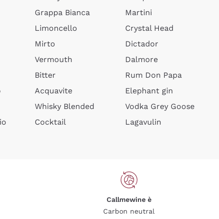
Grappa Bianca
Martini
Limoncello
Crystal Head
Mirto
Dictador
Vermouth
Dalmore
Bitter
Rum Don Papa
o
Acquavite
Elephant gin
Whisky Blended
Vodka Grey Goose
io
Cocktail
Lagavulin
Callmewine è
Carbon neutral