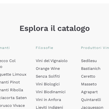
Esplora il catalogo
manti
Filosofie
Produttori Vin
ecco Col
Vini del Vignaiolo
Sedilesu
do
Orange Wine
Bastianich
quette Limoux
Senza Solfiti
Ceretto
anti Pinot
Vini Biologici
Masseto
anti Ribolla
Vini Biodinamici
Agrapart
ciacorta Saten
Vini in Anfora
Quintarelli
rusco Vivace
Lieviti Indigeni
Jacquesson