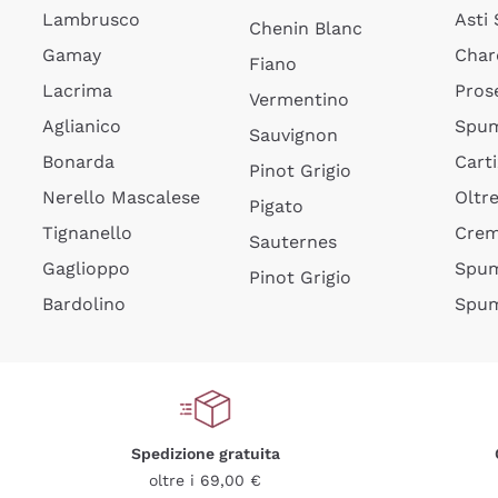
Lambrusco
Asti
Chenin Blanc
Gamay
Char
Fiano
Lacrima
Pros
Vermentino
Aglianico
Spum
Sauvignon
Bonarda
Cart
Pinot Grigio
Nerello Mascalese
Oltr
Pigato
Tignanello
Cre
Sauternes
Gaglioppo
Spum
Pinot Grigio
Bardolino
Spum
Spedizione gratuita
oltre i 69,00 €