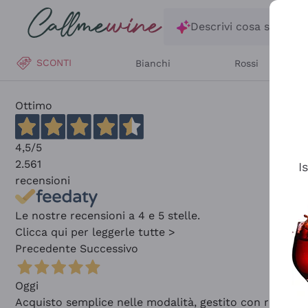
Salta al contenuto principale
Descrivi cosa stai ce
SCONTI
Bianchi
Rossi
Ottimo
4,5
/5
2.561
I
recensioni
Le nostre recensioni a 4 e 5 stelle.
Clicca qui per leggerle tutte >
Precedente
Successivo
Oggi
Acquisto semplice nelle modalità, gestito con rapidità 