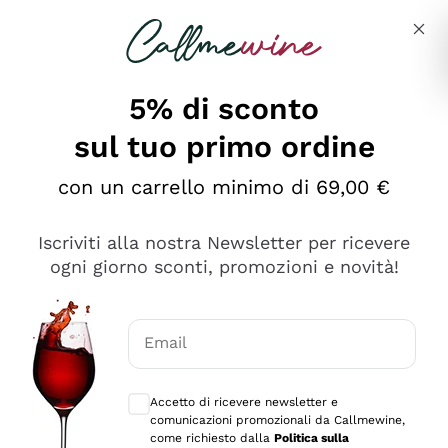
Salta al contenuto principale
Descrivi cosa stai cercando
5% di sconto
sul tuo primo ordine
Ottimo
con un carrello minimo di 69,00 €
4,5
/5
2.551
Iscriviti alla nostra Newsletter per ricevere
recensioni
ogni giorno sconti, promozioni e novità!
Le nostre recensioni a 4 e 5 stelle.
Clicca qui per leggerle tutte >
Email
Precedente
Successivo
Consensi opzionali per ricevere comunica
Accetto di ricevere newsletter e
Oggi
comunicazioni promozionali da Callmewine,
Perfetti e attenti al cliente
come richiesto dalla
Politica sulla