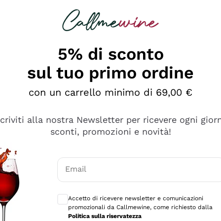
rcando
Champagne
Spumanti
Tutti i Vini
5% di sconto
sul tuo primo ordine
con un carrello minimo di 69,00 €
scriviti alla nostra Newsletter per ricevere ogni gior
sconti, promozioni e novità!
Email
Consensi opzionali per ricevere comunicaz
Accetto di ricevere newsletter e comunicazioni
promozionali da Callmewine, come richiesto dalla
tanti prodotti diversi e con un ampio range di prezzo. Le 
Politica sulla riservatezza