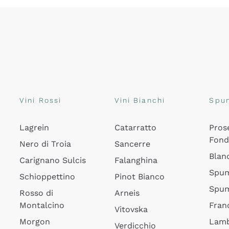
Vini Rossi
Vini Bianchi
Spu
Lagrein
Catarratto
Pros
Fon
Nero di Troia
Sancerre
Blan
Carignano Sulcis
Falanghina
Spum
Schioppettino
Pinot Bianco
Spum
Rosso di
Arneis
Montalcino
Fran
Vitovska
Morgon
Lamb
Verdicchio