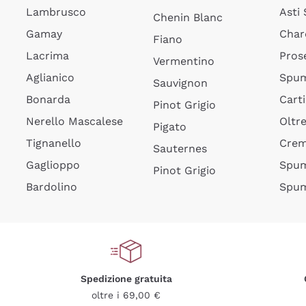
Lambrusco
Asti
Chenin Blanc
Gamay
Char
Fiano
Lacrima
Pros
Vermentino
Aglianico
Spum
Sauvignon
Bonarda
Cart
Pinot Grigio
Nerello Mascalese
Oltr
Pigato
Tignanello
Cre
Sauternes
Gaglioppo
Spum
Pinot Grigio
Bardolino
Spum
Spedizione gratuita
oltre i 69,00 €