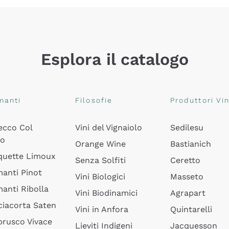
Esplora il catalogo
manti
Filosofie
Produttori Vin
ecco Col
Vini del Vignaiolo
Sedilesu
do
Orange Wine
Bastianich
quette Limoux
Senza Solfiti
Ceretto
anti Pinot
Vini Biologici
Masseto
anti Ribolla
Vini Biodinamici
Agrapart
ciacorta Saten
Vini in Anfora
Quintarelli
rusco Vivace
Lieviti Indigeni
Jacquesson