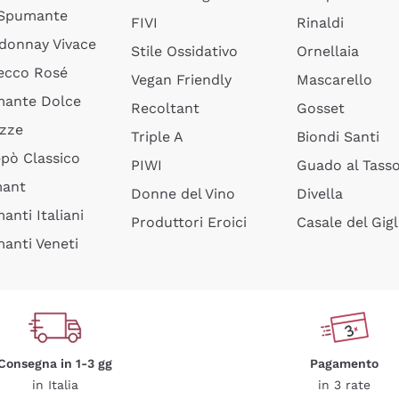
 Spumante
FIVI
Rinaldi
donnay Vivace
Stile Ossidativo
Ornellaia
ecco Rosé
Vegan Friendly
Mascarello
ante Dolce
Recoltant
Gosset
izze
Triple A
Biondi Santi
epò Classico
PIWI
Guado al Tass
mant
Donne del Vino
Divella
anti Italiani
Produttori Eroici
Casale del Gigl
anti Veneti
Consegna in 1-3 gg
Pagamento
in Italia
in 3 rate