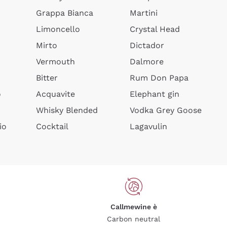
Grappa Bianca
Martini
Limoncello
Crystal Head
Mirto
Dictador
Vermouth
Dalmore
Bitter
Rum Don Papa
o
Acquavite
Elephant gin
Whisky Blended
Vodka Grey Goose
io
Cocktail
Lagavulin
Callmewine è
Carbon neutral