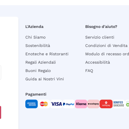
L'Azienda
Bisogno d'aiuto?
Chi Siamo
Servizio clienti
Sostenibilità
Condizioni di Vendita
Enoteche e Ristoranti
Modulo di recesso or
Regali Aziendali
Accessibilità
Buoni Regalo
FAQ
Guida ai Nostri Vini
Pagamenti