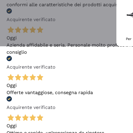
conformi alle caratteristiche dei prodotti acquistati
Acquirente verificato
Oggi
Per 
Azienda affidabile e seria. Personale molto profession
consiglio
Acquirente verificato
Oggi
Offerte vantaggiose, consegna rapida
Acquirente verificato
Oggi
Ottimo e rapido, un’esperienza da ripetere