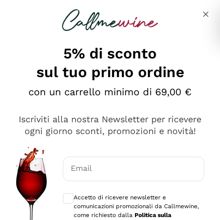
Salta al contenuto principale
Descrivi cosa stai cercando
5% di sconto
Callmewine: Vendita Vino Online
sul tuo primo ordine
Le nostre offerte: la scorta
perfetta inizia da qui!
con un carrello minimo di 69,00 €
Iscriviti alla nostra Newsletter per ricevere
ogni giorno sconti, promozioni e novità!
Email
Scopri
Scopri
Consensi opzionali per ricevere comunica
Accetto di ricevere newsletter e
comunicazioni promozionali da Callmewine,
come richiesto dalla
Politica sulla