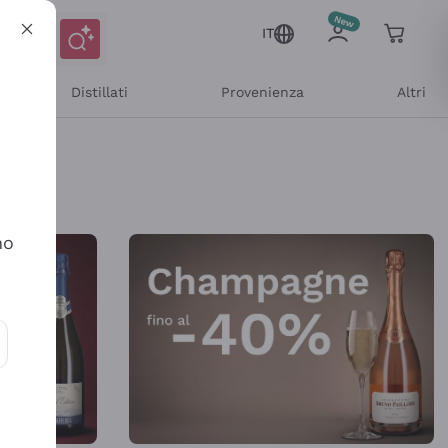
IT
Distillati
Provenienza
Altri
Shop Online
no
ioni e offerte personalizzate