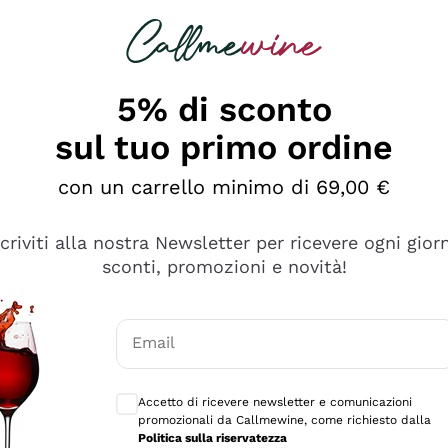
rcando
Champagne
Spumanti
Tutti i Vini
5% di sconto
ino Online, Enoteca e 
sul tuo primo ordine
perfetta inizia da qui!
con un carrello minimo di 69,00 €
scriviti alla nostra Newsletter per ricevere ogni gior
sconti, promozioni e novità!
Email
Consensi opzionali per ricevere comunicaz
Accetto di ricevere newsletter e comunicazioni
promozionali da Callmewine, come richiesto dalla
Politica sulla riservatezza