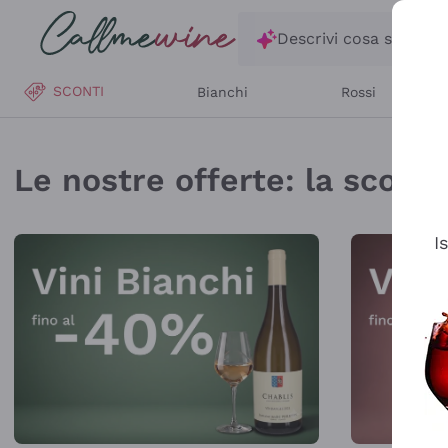
Salta al contenuto principale
Descrivi cosa stai ce
SCONTI
Bianchi
Rossi
Callmewine: Vendita V
Le nostre offerte: la scorta 
I