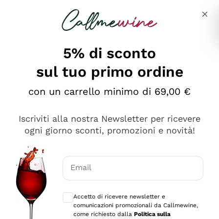
Salta al contenuto principale
Descrivi cosa stai cercando
5% di sconto
Callmewine: Vendita Vino Online
sul tuo primo ordine
Le nostre offerte: la scorta
perfetta inizia da qui!
con un carrello minimo di 69,00 €
Iscriviti alla nostra Newsletter per ricevere
ogni giorno sconti, promozioni e novità!
Email
Scopri
Scopri
Consensi opzionali per ricevere comunica
Accetto di ricevere newsletter e
comunicazioni promozionali da Callmewine,
come richiesto dalla
Politica sulla