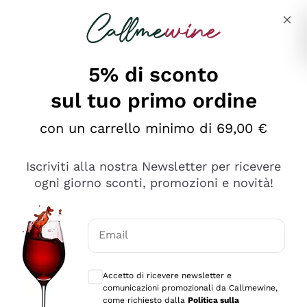
Salta al contenuto principale
Descrivi cosa stai cercando
5% di sconto
sul tuo primo ordine
Ottimo
con un carrello minimo di 69,00 €
4,5
/5
2.551
Iscriviti alla nostra Newsletter per ricevere
recensioni
ogni giorno sconti, promozioni e novità!
Le nostre recensioni a 4 e 5 stelle.
Clicca qui per leggerle tutte >
Email
Precedente
Successivo
Consensi opzionali per ricevere comunica
Accetto di ricevere newsletter e
Oggi
comunicazioni promozionali da Callmewine,
Perfetti e attenti al cliente
come richiesto dalla
Politica sulla