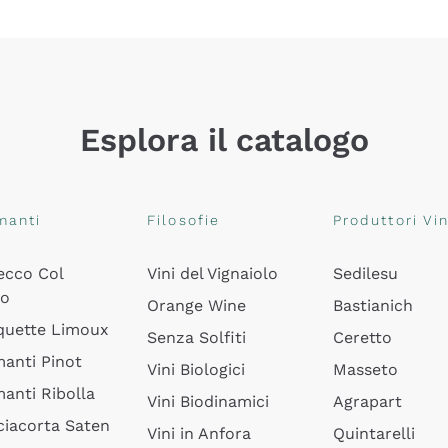
Esplora il catalogo
manti
Filosofie
Produttori Vin
ecco Col
Vini del Vignaiolo
Sedilesu
do
Orange Wine
Bastianich
quette Limoux
Senza Solfiti
Ceretto
anti Pinot
Vini Biologici
Masseto
anti Ribolla
Vini Biodinamici
Agrapart
ciacorta Saten
Vini in Anfora
Quintarelli