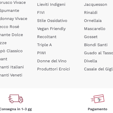
rusco Vivace
Lieviti Indigeni
Jacquesson
 Spumante
FIVI
Rinaldi
donnay Vivace
Stile Ossidativo
Ornellaia
ecco Rosé
Vegan Friendly
Mascarello
ante Dolce
Recoltant
Gosset
izze
Triple A
Biondi Santi
epò Classico
PIWI
Guado al Tass
mant
Donne del Vino
Divella
anti Italiani
Produttori Eroici
Casale del Gigl
anti Veneti
Consegna in 1-3 gg
Pagamento