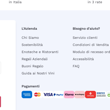
in Italia
in 3 rate
L'Azienda
Bisogno d'aiuto?
Chi Siamo
Servizio clienti
Sostenibilità
Condizioni di Vendita
Enoteche e Ristoranti
Modulo di recesso or
Regali Aziendali
Accessibilità
Buoni Regalo
FAQ
Guida ai Nostri Vini
Pagamenti