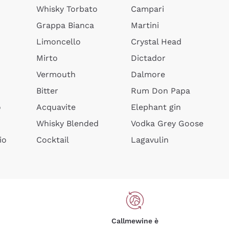
Whisky Torbato
Campari
Grappa Bianca
Martini
Limoncello
Crystal Head
Mirto
Dictador
Vermouth
Dalmore
Bitter
Rum Don Papa
o
Acquavite
Elephant gin
Whisky Blended
Vodka Grey Goose
io
Cocktail
Lagavulin
Callmewine è