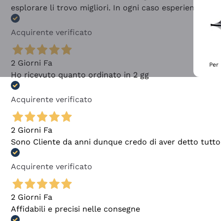
esplorare li trovo migliori. In ogni caso esperienza buo
Acquirente verificato
2 Giorni Fa
Per 
Ho ricevuto quanto ordinato in 2 gg
Acquirente verificato
2 Giorni Fa
Sono Cliente da anni dunque credo di aver detto tutto
Acquirente verificato
2 Giorni Fa
Affidabili e precisi nelle consegne