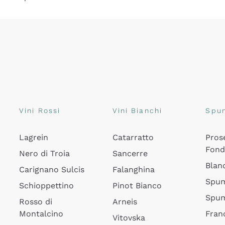
Vini Rossi
Vini Bianchi
Spu
Lagrein
Catarratto
Pros
Fon
Nero di Troia
Sancerre
Blan
Carignano Sulcis
Falanghina
Spum
Schioppettino
Pinot Bianco
Spum
Rosso di
Arneis
Montalcino
Fran
Vitovska