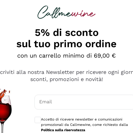
rcando
Champagne
Spumanti
Tutti i Vini
5% di sconto
sul tuo primo ordine
con un carrello minimo di 69,00 €
scriviti alla nostra Newsletter per ricevere ogni gior
sconti, promozioni e novità!
Email
Consensi opzionali per ricevere comunicaz
Accetto di ricevere newsletter e comunicazioni
promozionali da Callmewine, come richiesto dalla
se non è male ma secondo me ci sono alternative che hanno p
Politica sulla riservatezza