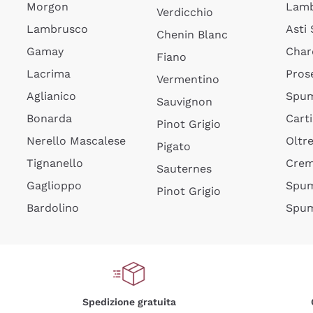
Morgon
Lamb
Verdicchio
Lambrusco
Asti
Chenin Blanc
Gamay
Char
Fiano
Lacrima
Pros
Vermentino
Aglianico
Spum
Sauvignon
Bonarda
Cart
Pinot Grigio
Nerello Mascalese
Oltr
Pigato
Tignanello
Cre
Sauternes
Gaglioppo
Spum
Pinot Grigio
Bardolino
Spum
Spedizione gratuita