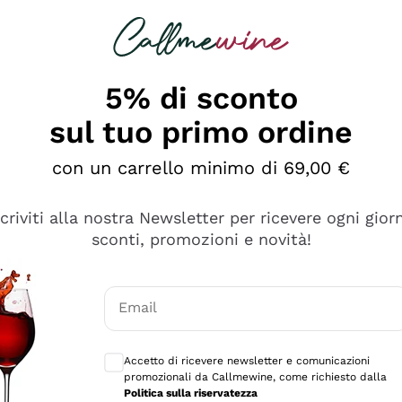
rcando
Champagne
Spumanti
Tutti i Vini
5% di sconto
sul tuo primo ordine
con un carrello minimo di 69,00 €
scriviti alla nostra Newsletter per ricevere ogni gior
sconti, promozioni e novità!
Email
Consensi opzionali per ricevere comunicaz
Accetto di ricevere newsletter e comunicazioni
promozionali da Callmewine, come richiesto dalla
se non è male ma secondo me ci sono alternative che hanno p
Politica sulla riservatezza