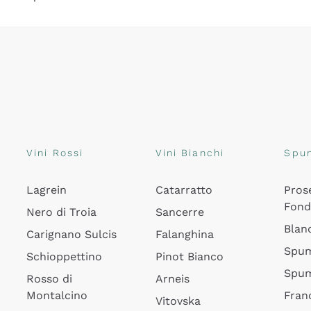
Vini Rossi
Vini Bianchi
Spu
Lagrein
Catarratto
Pros
Fon
Nero di Troia
Sancerre
Blan
Carignano Sulcis
Falanghina
Spum
Schioppettino
Pinot Bianco
Spum
Rosso di
Arneis
Montalcino
Fran
Vitovska