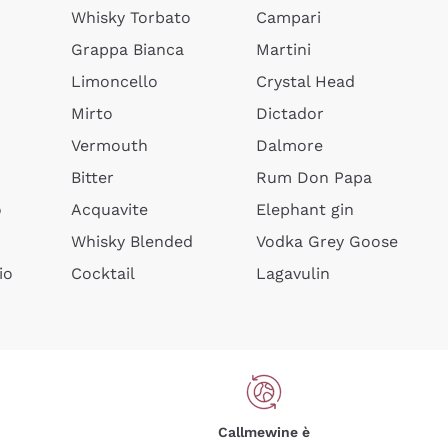
Whisky Torbato
Campari
Grappa Bianca
Martini
Limoncello
Crystal Head
Mirto
Dictador
Vermouth
Dalmore
Bitter
Rum Don Papa
o
Acquavite
Elephant gin
Whisky Blended
Vodka Grey Goose
io
Cocktail
Lagavulin
Callmewine è