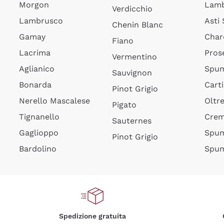
Morgon
Lamb
Verdicchio
Lambrusco
Asti
Chenin Blanc
Gamay
Char
Fiano
Lacrima
Pros
Vermentino
Aglianico
Spum
Sauvignon
Bonarda
Cart
Pinot Grigio
Nerello Mascalese
Oltr
Pigato
Tignanello
Cre
Sauternes
Gaglioppo
Spum
Pinot Grigio
Bardolino
Spum
Spedizione gratuita