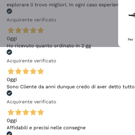
esplorare li trovo migliori. In ogni caso esperienza buo
Acquirente verificato
Oggi
Per 
Ho ricevuto quanto ordinato in 2 gg
Acquirente verificato
Oggi
Sono Cliente da anni dunque credo di aver detto tutto
Acquirente verificato
Oggi
Affidabili e precisi nelle consegne