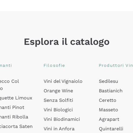
Esplora il catalogo
manti
Filosofie
Produttori Vin
ecco Col
Vini del Vignaiolo
Sedilesu
do
Orange Wine
Bastianich
quette Limoux
Senza Solfiti
Ceretto
anti Pinot
Vini Biologici
Masseto
anti Ribolla
Vini Biodinamici
Agrapart
ciacorta Saten
Vini in Anfora
Quintarelli