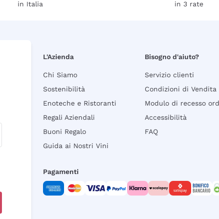
in Italia
in 3 rate
L'Azienda
Bisogno d'aiuto?
Chi Siamo
Servizio clienti
Sostenibilità
Condizioni di Vendita
Enoteche e Ristoranti
Modulo di recesso or
Regali Aziendali
Accessibilità
Buoni Regalo
FAQ
Guida ai Nostri Vini
Pagamenti