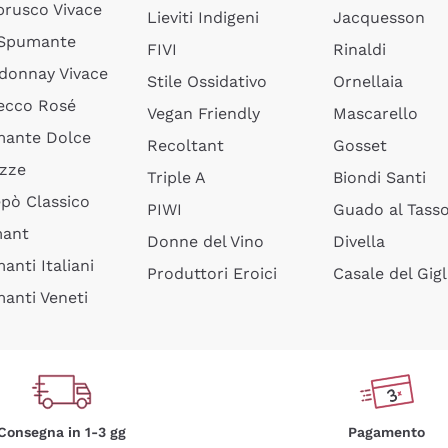
rusco Vivace
Lieviti Indigeni
Jacquesson
 Spumante
FIVI
Rinaldi
donnay Vivace
Stile Ossidativo
Ornellaia
ecco Rosé
Vegan Friendly
Mascarello
ante Dolce
Recoltant
Gosset
izze
Triple A
Biondi Santi
epò Classico
PIWI
Guado al Tass
mant
Donne del Vino
Divella
anti Italiani
Produttori Eroici
Casale del Gigl
anti Veneti
Consegna in 1-3 gg
Pagamento