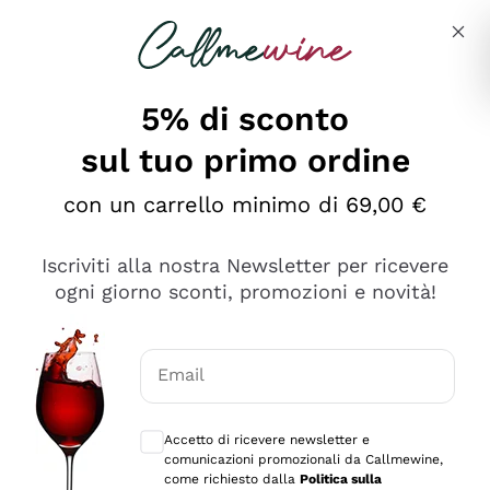
Salta al contenuto principale
Descrivi cosa stai cercando
5% di sconto
sul tuo primo ordine
Ottimo
con un carrello minimo di 69,00 €
4,5
/5
2.566
Iscriviti alla nostra Newsletter per ricevere
recensioni
ogni giorno sconti, promozioni e novità!
Le nostre recensioni a 4 e 5 stelle.
Clicca qui per leggerle tutte >
Email
Precedente
Successivo
Consensi opzionali per ricevere comunica
Accetto di ricevere newsletter e
Ieri
comunicazioni promozionali da Callmewine,
Ordine tutto ok, niente da dire a riguardo. Il sito in se
come richiesto dalla
Politica sulla