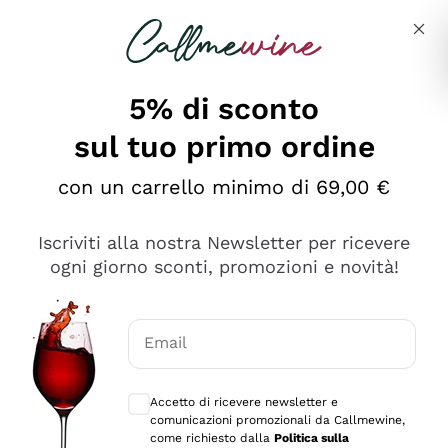
Salta al contenuto principale
Descrivi cosa stai cercando
5% di sconto
sul tuo primo ordine
con un carrello minimo di 69,00 €
Esplora il catalogo
Iscriviti alla nostra Newsletter per ricevere
ogni giorno sconti, promozioni e novità!
Vini Rossi
Lagrein
Vini Bianchi
Email
Nero di Troia
Consensi opzionali per ricevere comunica
Catarratto
Spumanti
Carignano Sulcis
Accetto di ricevere newsletter e
Sancerre
comunicazioni promozionali da Callmewine,
Schioppettino
Prosecco Col Fondo
Filosofie
come richiesto dalla
Politica sulla
Falanghina