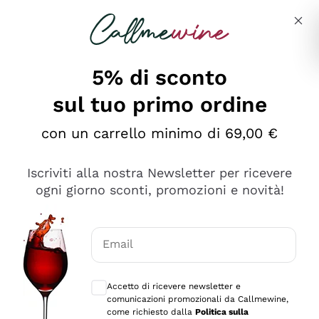
Salta al contenuto principale
Descrivi cosa stai cercando
5% di sconto
sul tuo primo ordine
con un carrello minimo di 69,00 €
Esplora il catalogo
Iscriviti alla nostra Newsletter per ricevere
ogni giorno sconti, promozioni e novità!
Vini Rossi
Lagrein
Vini Bianchi
Email
Nero di Troia
Consensi opzionali per ricevere comunica
Catarratto
Spumanti
Carignano Sulcis
Accetto di ricevere newsletter e
Sancerre
comunicazioni promozionali da Callmewine,
Schioppettino
Prosecco Col Fondo
Filosofie
come richiesto dalla
Politica sulla
Falanghina