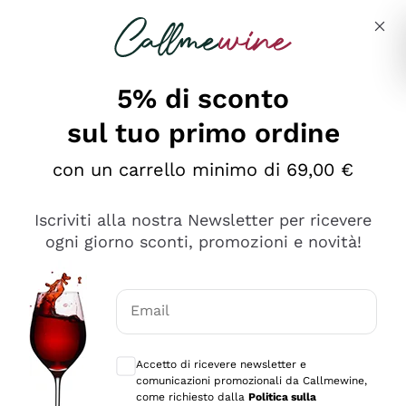
Salta al contenuto principale
Descrivi cosa stai cercando
5% di sconto
sul tuo primo ordine
Ottimo
con un carrello minimo di 69,00 €
4,5
/5
2.551
Iscriviti alla nostra Newsletter per ricevere
recensioni
ogni giorno sconti, promozioni e novità!
Le nostre recensioni a 4 e 5 stelle.
Clicca qui per leggerle tutte >
Email
Precedente
Successivo
Consensi opzionali per ricevere comunica
Accetto di ricevere newsletter e
Oggi
comunicazioni promozionali da Callmewine,
Perfetti e attenti al cliente
come richiesto dalla
Politica sulla