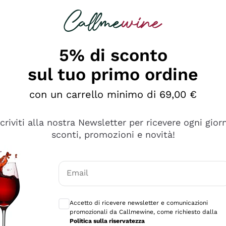
rcando
Champagne
Spumanti
Tutti i Vini
5% di sconto
sul tuo primo ordine
con un carrello minimo di 69,00 €
scriviti alla nostra Newsletter per ricevere ogni gior
sconti, promozioni e novità!
Email
Consensi opzionali per ricevere comunicaz
Accetto di ricevere newsletter e comunicazioni
promozionali da Callmewine, come richiesto dalla
e professionalità
Politica sulla riservatezza