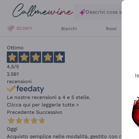
Salta al contenuto principale
Descrivi cosa stai ce
SCONTI
Bianchi
Rossi
Ottimo
4,5
/5
2.561
I
recensioni
Le nostre recensioni a 4 e 5 stelle.
Clicca qui per leggerle tutte >
Precedente
Successivo
Oggi
Acquisto semplice nelle modalità, gestito con rapidità 