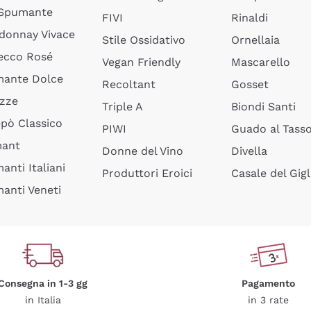
 Spumante
FIVI
Rinaldi
donnay Vivace
Stile Ossidativo
Ornellaia
ecco Rosé
Vegan Friendly
Mascarello
ante Dolce
Recoltant
Gosset
izze
Triple A
Biondi Santi
epò Classico
PIWI
Guado al Tass
mant
Donne del Vino
Divella
anti Italiani
Produttori Eroici
Casale del Gigl
anti Veneti
Consegna in 1-3 gg
Pagamento
in Italia
in 3 rate