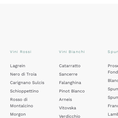
Vini Rossi
Vini Bianchi
Spu
Lagrein
Catarratto
Pros
Fon
Nero di Troia
Sancerre
Blan
Carignano Sulcis
Falanghina
Spum
Schioppettino
Pinot Bianco
Spum
Rosso di
Arneis
Montalcino
Fran
Vitovska
Morgon
Lamb
Verdicchio