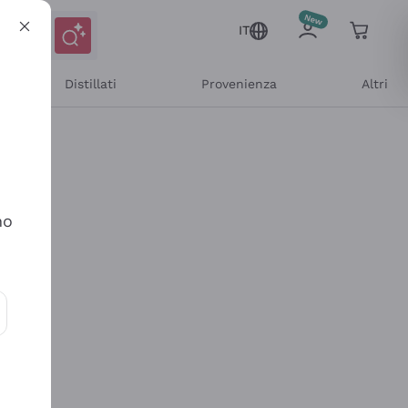
IT
Distillati
Provenienza
Altri
no
ioni e offerte personalizzate