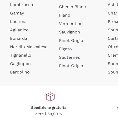
Lambrusco
Asti
Chenin Blanc
Gamay
Char
Fiano
Lacrima
Pros
Vermentino
Aglianico
Spum
Sauvignon
Bonarda
Cart
Pinot Grigio
Nerello Mascalese
Oltr
Pigato
Tignanello
Cre
Sauternes
Gaglioppo
Spum
Pinot Grigio
Bardolino
Spum
Spedizione gratuita
oltre i 69,00 €