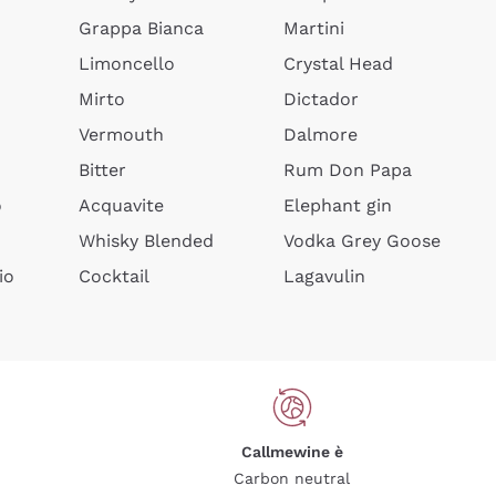
Grappa Bianca
Martini
Limoncello
Crystal Head
Mirto
Dictador
Vermouth
Dalmore
Bitter
Rum Don Papa
o
Acquavite
Elephant gin
Whisky Blended
Vodka Grey Goose
io
Cocktail
Lagavulin
Callmewine è
Carbon neutral