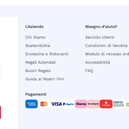
L'Azienda
Bisogno d'aiuto?
Chi Siamo
Servizio clienti
Sostenibilità
Condizioni di Vendita
Enoteche e Ristoranti
Modulo di recesso or
Regali Aziendali
Accessibilità
Buoni Regalo
FAQ
Guida ai Nostri Vini
Pagamenti