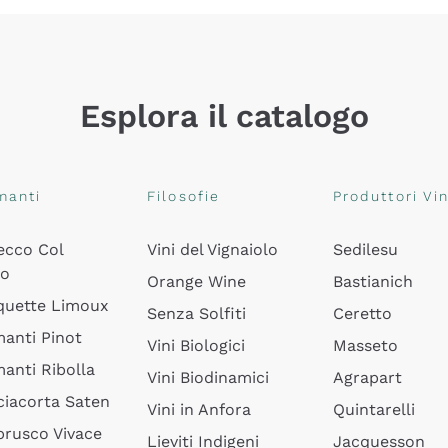
Esplora il catalogo
manti
Filosofie
Produttori Vin
ecco Col
Vini del Vignaiolo
Sedilesu
do
Orange Wine
Bastianich
quette Limoux
Senza Solfiti
Ceretto
anti Pinot
Vini Biologici
Masseto
anti Ribolla
Vini Biodinamici
Agrapart
ciacorta Saten
Vini in Anfora
Quintarelli
rusco Vivace
Lieviti Indigeni
Jacquesson