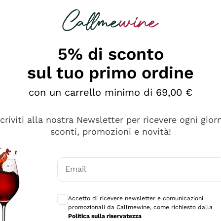
rcando
Champagne
Spumanti
Tutti i Vini
5% di sconto
ino Online, Enoteca e 
sul tuo primo ordine
perfetta inizia da qui!
con un carrello minimo di 69,00 €
scriviti alla nostra Newsletter per ricevere ogni gior
sconti, promozioni e novità!
Email
Consensi opzionali per ricevere comunicaz
Accetto di ricevere newsletter e comunicazioni
promozionali da Callmewine, come richiesto dalla
Politica sulla riservatezza