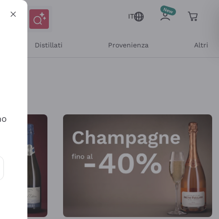
IT
Distillati
Provenienza
Altri
Shop Online
no
ioni e offerte personalizzate