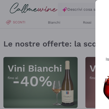
Salta al contenuto principale
Descrivi cosa stai ce
SCONTI
Bianchi
Rossi
Callmewine: Vendita V
Le nostre offerte: la scorta 
I