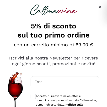
Salta al contenuto principale
Descrivi cosa stai cercando
5% di sconto
sul tuo primo ordine
Ottimo
con un carrello minimo di 69,00 €
4,5
/5
2.566
Iscriviti alla nostra Newsletter per ricevere
recensioni
ogni giorno sconti, promozioni e novità!
Le nostre recensioni a 4 e 5 stelle.
Clicca qui per leggerle tutte >
Email
Precedente
Successivo
Consensi opzionali per ricevere comunica
Accetto di ricevere newsletter e
Oggi
comunicazioni promozionali da Callmewine,
Ordine tutto ok, niente da dire a riguardo. Il sito in se
come richiesto dalla
Politica sulla