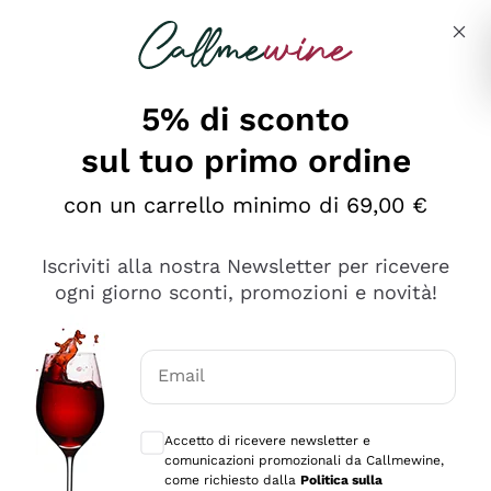
Salta al contenuto principale
Descrivi cosa stai cercando
5% di sconto
sul tuo primo ordine
Ottimo
con un carrello minimo di 69,00 €
4,5
/5
2.551
Iscriviti alla nostra Newsletter per ricevere
recensioni
ogni giorno sconti, promozioni e novità!
Le nostre recensioni a 4 e 5 stelle.
Clicca qui per leggerle tutte >
Email
Precedente
Successivo
Consensi opzionali per ricevere comunica
Accetto di ricevere newsletter e
Oggi
comunicazioni promozionali da Callmewine,
Perfetti e attenti al cliente
come richiesto dalla
Politica sulla