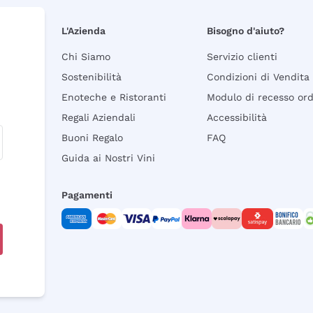
L'Azienda
Bisogno d'aiuto?
Chi Siamo
Servizio clienti
Sostenibilità
Condizioni di Vendita
Enoteche e Ristoranti
Modulo di recesso or
Regali Aziendali
Accessibilità
Buoni Regalo
FAQ
Guida ai Nostri Vini
Pagamenti