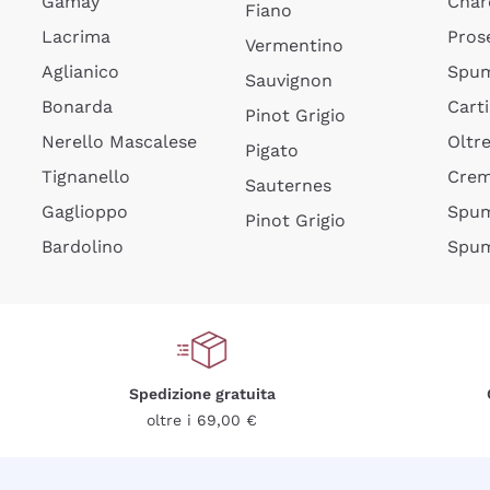
Gamay
Char
Fiano
Lacrima
Pros
Vermentino
Aglianico
Spum
Sauvignon
Bonarda
Cart
Pinot Grigio
Nerello Mascalese
Oltr
Pigato
Tignanello
Cre
Sauternes
Gaglioppo
Spum
Pinot Grigio
Bardolino
Spum
Spedizione gratuita
oltre i 69,00 €