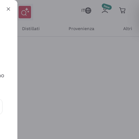
IT
Distillati
Provenienza
Altri
no
ioni e offerte personalizzate