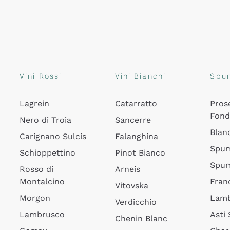
Vini Rossi
Vini Bianchi
Spu
Lagrein
Catarratto
Pros
Fon
Nero di Troia
Sancerre
Blan
Carignano Sulcis
Falanghina
Spum
Schioppettino
Pinot Bianco
Spum
Rosso di
Arneis
Montalcino
Fran
Vitovska
Morgon
Lamb
Verdicchio
Lambrusco
Asti
Chenin Blanc