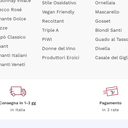
donnay Vivace
Stile Ossidativo
Ornellaia
ecco Rosé
Vegan Friendly
Mascarello
ante Dolce
Recoltant
Gosset
izze
Triple A
Biondi Santi
epò Classico
PIWI
Guado al Tass
mant
Donne del Vino
Divella
anti Italiani
Produttori Eroici
Casale del Gigl
anti Veneti
Consegna in 1-3 gg
Pagamento
in Italia
in 3 rate