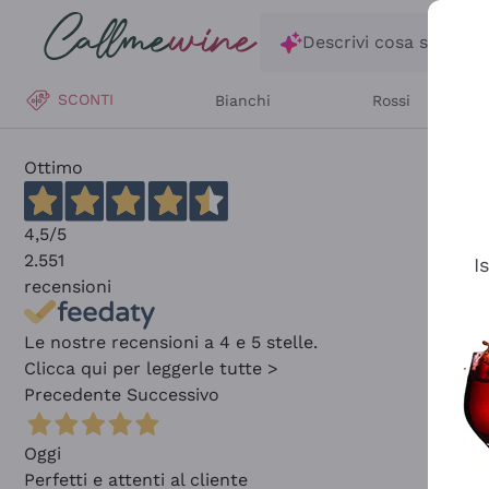
Salta al contenuto principale
Descrivi cosa stai ce
SCONTI
Bianchi
Rossi
Ottimo
4,5
/5
2.551
I
recensioni
Le nostre recensioni a 4 e 5 stelle.
Clicca qui per leggerle tutte >
Precedente
Successivo
Oggi
Perfetti e attenti al cliente