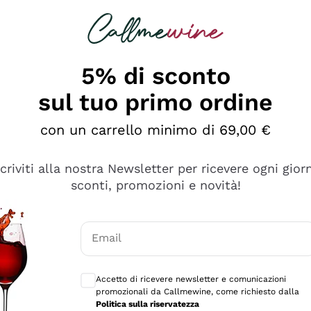
rcando
Champagne
Spumanti
Tutti i Vini
5% di sconto
sul tuo primo ordine
con un carrello minimo di 69,00 €
scriviti alla nostra Newsletter per ricevere ogni gior
sconti, promozioni e novità!
Email
Consensi opzionali per ricevere comunicaz
Accetto di ricevere newsletter e comunicazioni
promozionali da Callmewine, come richiesto dalla
Politica sulla riservatezza