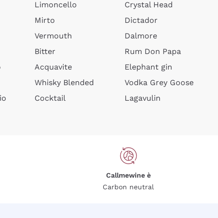
Limoncello
Crystal Head
Mirto
Dictador
Vermouth
Dalmore
Bitter
Rum Don Papa
o
Acquavite
Elephant gin
Whisky Blended
Vodka Grey Goose
io
Cocktail
Lagavulin
Callmewine è
Carbon neutral