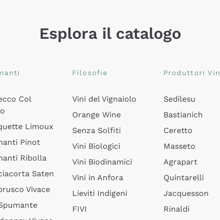
Esplora il catalogo
manti
Filosofie
Produttori Vin
ecco Col
Vini del Vignaiolo
Sedilesu
do
Orange Wine
Bastianich
quette Limoux
Senza Solfiti
Ceretto
anti Pinot
Vini Biologici
Masseto
anti Ribolla
Vini Biodinamici
Agrapart
ciacorta Saten
Vini in Anfora
Quintarelli
rusco Vivace
Lieviti Indigeni
Jacquesson
 Spumante
FIVI
Rinaldi