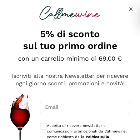
Salta al contenuto principale
Descrivi cosa stai cercando
5% di sconto
Callmewine: Vendita Vino Online
sul tuo primo ordine
Le nostre offerte: la scorta
perfetta inizia da qui!
con un carrello minimo di 69,00 €
Iscriviti alla nostra Newsletter per ricevere
ogni giorno sconti, promozioni e novità!
Email
Scopri
Scopri
Consensi opzionali per ricevere comunica
Accetto di ricevere newsletter e
comunicazioni promozionali da Callmewine,
come richiesto dalla
Politica sulla