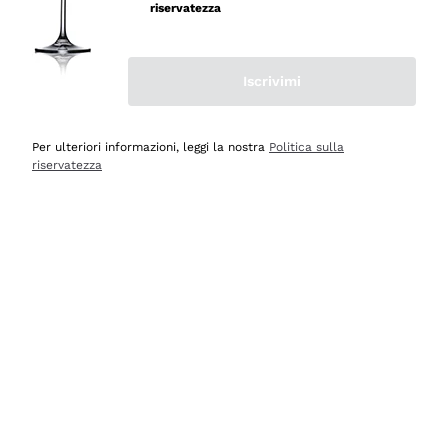
velocissima
riservatezza
Acquirente verificato
Iscrivimi
Ieri
Perfetti e attenti al cliente
Per ulteriori informazioni, leggi la nostra
Politica sulla
riservatezza
Acquirente verificato
Ieri
Semplice nell'uso, puntuali e veloci.
Acquirente verificato
Ieri
Ottima come sempre!