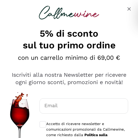
Salta al contenuto principale
Descrivi cosa stai cercando
5% di sconto
sul tuo primo ordine
Ottimo
con un carrello minimo di 69,00 €
4,5
/5
2.552
Iscriviti alla nostra Newsletter per ricevere
recensioni
ogni giorno sconti, promozioni e novità!
Le nostre recensioni a 4 e 5 stelle.
Clicca qui per leggerle tutte >
Email
Precedente
Successivo
Consensi opzionali per ricevere comunica
Accetto di ricevere newsletter e
Oggi
comunicazioni promozionali da Callmewine,
Ottima facilità di acquisto sul sito e consegna
come richiesto dalla
Politica sulla