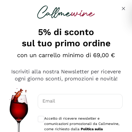
Salta al contenuto principale
Descrivi cosa stai cercando
5% di sconto
sul tuo primo ordine
Ottimo
con un carrello minimo di 69,00 €
4,5
/5
2.566
Iscriviti alla nostra Newsletter per ricevere
recensioni
ogni giorno sconti, promozioni e novità!
Le nostre recensioni a 4 e 5 stelle.
Clicca qui per leggerle tutte >
Email
Precedente
Successivo
Consensi opzionali per ricevere comunica
Accetto di ricevere newsletter e
Ieri
comunicazioni promozionali da Callmewine,
Ordine tutto ok, niente da dire a riguardo. Il sito in se
come richiesto dalla
Politica sulla