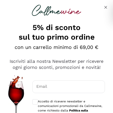
Salta al contenuto principale
Descrivi cosa stai cercando
5% di sconto
sul tuo primo ordine
Ottimo
con un carrello minimo di 69,00 €
4,5
/5
2.566
Iscriviti alla nostra Newsletter per ricevere
recensioni
ogni giorno sconti, promozioni e novità!
Le nostre recensioni a 4 e 5 stelle.
Clicca qui per leggerle tutte >
Email
Precedente
Successivo
Consensi opzionali per ricevere comunica
Accetto di ricevere newsletter e
Oggi
comunicazioni promozionali da Callmewine,
Ordine tutto ok, niente da dire a riguardo. Il sito in se
come richiesto dalla
Politica sulla