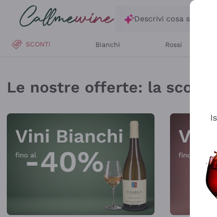
Salta al contenuto principale
Descrivi cosa stai ce
SCONTI
Bianchi
Rossi
Callmewine: Vendita V
Le nostre offerte: la scorta 
I