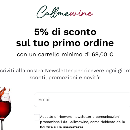
rcando
Champagne
Spumanti
Tutti i Vini
5% di sconto
ino Online, Enoteca e 
sul tuo primo ordine
perfetta inizia da qui!
con un carrello minimo di 69,00 €
scriviti alla nostra Newsletter per ricevere ogni gior
sconti, promozioni e novità!
Email
Consensi opzionali per ricevere comunicaz
Accetto di ricevere newsletter e comunicazioni
promozionali da Callmewine, come richiesto dalla
Politica sulla riservatezza