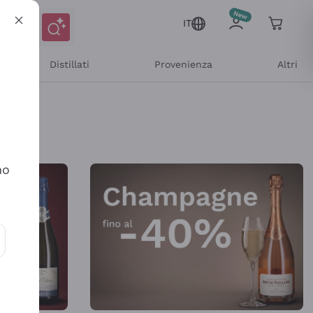
IT
Distillati
Provenienza
Altri
Shop Online
no
ioni e offerte personalizzate