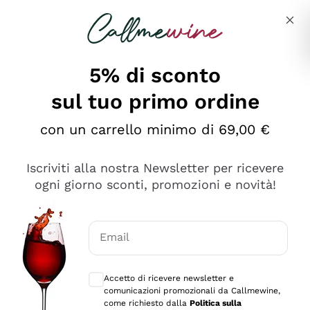
Salta al contenuto principale
Descrivi cosa stai cercando
5% di sconto
sul tuo primo ordine
con un carrello minimo di 69,00 €
Esplora il catalogo
Iscriviti alla nostra Newsletter per ricevere
ogni giorno sconti, promozioni e novità!
Vini Rossi
Lagrein
Vini Bianchi
Email
Nero di Troia
Consensi opzionali per ricevere comunica
Catarratto
Spumanti
Carignano Sulcis
Accetto di ricevere newsletter e
Sancerre
comunicazioni promozionali da Callmewine,
Schioppettino
Prosecco Col Fondo
Filosofie
come richiesto dalla
Politica sulla
Falanghina