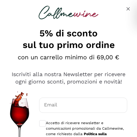
Salta al contenuto principale
Descrivi cosa stai cercando
5% di sconto
sul tuo primo ordine
Ottimo
con un carrello minimo di 69,00 €
4,5
/5
2.559
Iscriviti alla nostra Newsletter per ricevere
recensioni
ogni giorno sconti, promozioni e novità!
Le nostre recensioni a 4 e 5 stelle.
Clicca qui per leggerle tutte >
Email
Precedente
Successivo
Consensi opzionali per ricevere comunica
Accetto di ricevere newsletter e
Oggi
comunicazioni promozionali da Callmewine,
Il catalogo offre moltissime possibilità di scelta tra tanti
come richiesto dalla
Politica sulla