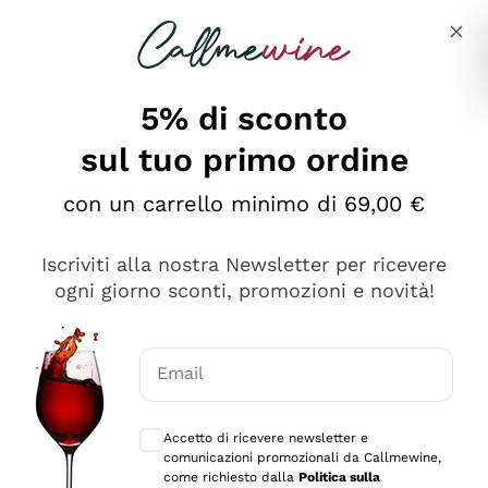
Salta al contenuto principale
Descrivi cosa stai cercando
5% di sconto
Callmewine: Vendita Vino Online
sul tuo primo ordine
Le nostre offerte: la scorta
perfetta inizia da qui!
con un carrello minimo di 69,00 €
Iscriviti alla nostra Newsletter per ricevere
ogni giorno sconti, promozioni e novità!
Email
Scopri
Scopri
Consensi opzionali per ricevere comunica
Accetto di ricevere newsletter e
comunicazioni promozionali da Callmewine,
come richiesto dalla
Politica sulla