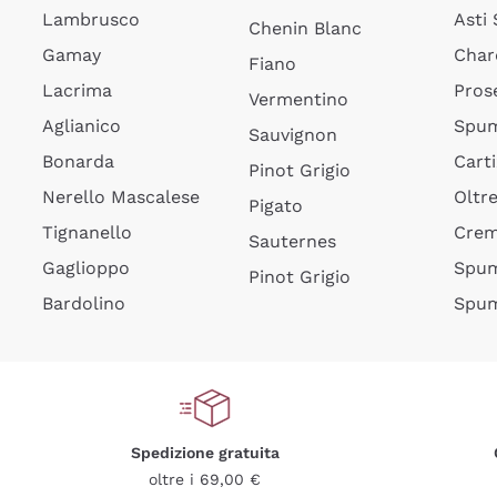
Lambrusco
Asti
Chenin Blanc
Gamay
Char
Fiano
Lacrima
Pros
Vermentino
Aglianico
Spum
Sauvignon
Bonarda
Cart
Pinot Grigio
Nerello Mascalese
Oltr
Pigato
Tignanello
Cre
Sauternes
Gaglioppo
Spum
Pinot Grigio
Bardolino
Spum
Spedizione gratuita
oltre i 69,00 €