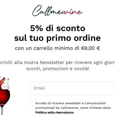
rcando
Champagne
Spumanti
Tutti i Vini
5% di sconto
sul tuo primo ordine
con un carrello minimo di 69,00 €
scriviti alla nostra Newsletter per ricevere ogni gior
sconti, promozioni e novità!
Email
Consensi opzionali per ricevere comunicaz
Accetto di ricevere newsletter e comunicazioni
promozionali da Callmewine, come richiesto dalla
e professionalità
Politica sulla riservatezza