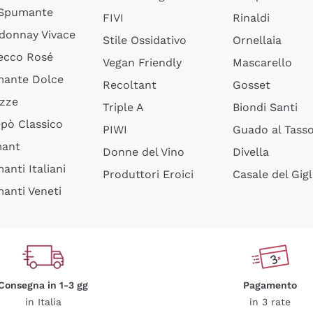
 Spumante
FIVI
Rinaldi
donnay Vivace
Stile Ossidativo
Ornellaia
ecco Rosé
Vegan Friendly
Mascarello
ante Dolce
Recoltant
Gosset
izze
Triple A
Biondi Santi
epò Classico
PIWI
Guado al Tass
mant
Donne del Vino
Divella
anti Italiani
Produttori Eroici
Casale del Gigl
anti Veneti
Consegna in 1-3 gg
Pagamento
in Italia
in 3 rate