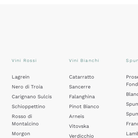
Vini Rossi
Vini Bianchi
Spu
Lagrein
Catarratto
Pros
Fon
Nero di Troia
Sancerre
Blan
Carignano Sulcis
Falanghina
Spum
Schioppettino
Pinot Bianco
Spum
Rosso di
Arneis
Montalcino
Fran
Vitovska
Morgon
Lamb
Verdicchio