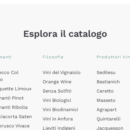
Esplora il catalogo
manti
Filosofie
Produttori Vin
ecco Col
Vini del Vignaiolo
Sedilesu
do
Orange Wine
Bastianich
quette Limoux
Senza Solfiti
Ceretto
anti Pinot
Vini Biologici
Masseto
anti Ribolla
Vini Biodinamici
Agrapart
ciacorta Saten
Vini in Anfora
Quintarelli
rusco Vivace
Lieviti Indigeni
Jacquesson