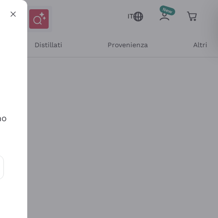
IT
Distillati
Provenienza
Altri
no
ioni e offerte personalizzate