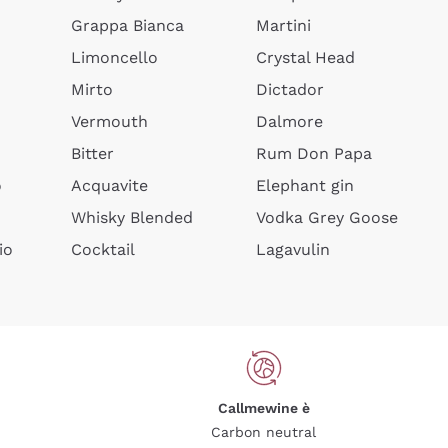
Grappa Bianca
Martini
Limoncello
Crystal Head
Mirto
Dictador
Vermouth
Dalmore
Bitter
Rum Don Papa
o
Acquavite
Elephant gin
Whisky Blended
Vodka Grey Goose
io
Cocktail
Lagavulin
Callmewine è
Carbon neutral