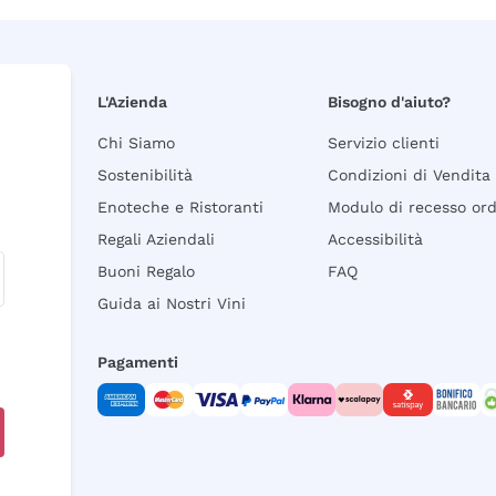
L'Azienda
Bisogno d'aiuto?
Chi Siamo
Servizio clienti
Sostenibilità
Condizioni di Vendita
Enoteche e Ristoranti
Modulo di recesso or
Regali Aziendali
Accessibilità
Buoni Regalo
FAQ
Guida ai Nostri Vini
Pagamenti