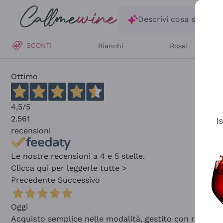
Salta al contenuto principale
Descrivi cosa stai ce
SCONTI
Bianchi
Rossi
Ottimo
4,5
/5
2.561
I
recensioni
Le nostre recensioni a 4 e 5 stelle.
Clicca qui per leggerle tutte >
Precedente
Successivo
Oggi
Acquisto semplice nelle modalità, gestito con rapidità 