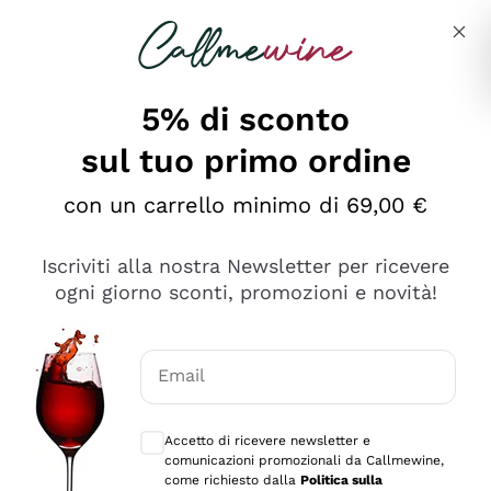
Salta al contenuto principale
Descrivi cosa stai cercando
5% di sconto
sul tuo primo ordine
Ottimo
con un carrello minimo di 69,00 €
4,5
/5
2.559
Iscriviti alla nostra Newsletter per ricevere
recensioni
ogni giorno sconti, promozioni e novità!
Le nostre recensioni a 4 e 5 stelle.
Clicca qui per leggerle tutte >
Email
Precedente
Successivo
Consensi opzionali per ricevere comunica
Accetto di ricevere newsletter e
Oggi
comunicazioni promozionali da Callmewine,
Il catalogo offre moltissime possibilità di scelta tra tanti
come richiesto dalla
Politica sulla