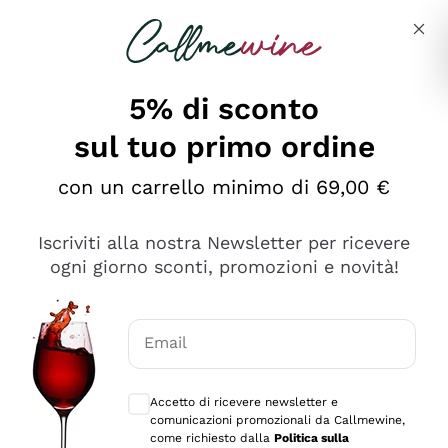
Salta al contenuto principale
Descrivi cosa stai cercando
5% di sconto
Callmewine: Vendita Vino Online
sul tuo primo ordine
Le nostre offerte: la scorta
perfetta inizia da qui!
con un carrello minimo di 69,00 €
Iscriviti alla nostra Newsletter per ricevere
ogni giorno sconti, promozioni e novità!
Email
Scopri
Scopri
Consensi opzionali per ricevere comunica
Accetto di ricevere newsletter e
comunicazioni promozionali da Callmewine,
come richiesto dalla
Politica sulla