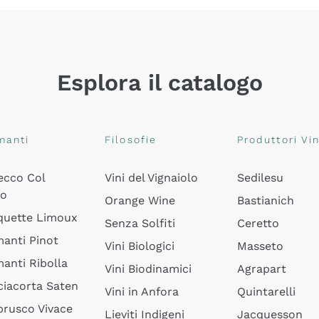
Esplora il catalogo
manti
Filosofie
Produttori Vin
ecco Col
Vini del Vignaiolo
Sedilesu
do
Orange Wine
Bastianich
quette Limoux
Senza Solfiti
Ceretto
anti Pinot
Vini Biologici
Masseto
anti Ribolla
Vini Biodinamici
Agrapart
ciacorta Saten
Vini in Anfora
Quintarelli
rusco Vivace
Lieviti Indigeni
Jacquesson