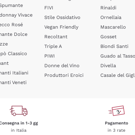
 Spumante
FIVI
Rinaldi
donnay Vivace
Stile Ossidativo
Ornellaia
ecco Rosé
Vegan Friendly
Mascarello
ante Dolce
Recoltant
Gosset
izze
Triple A
Biondi Santi
epò Classico
PIWI
Guado al Tass
mant
Donne del Vino
Divella
anti Italiani
Produttori Eroici
Casale del Gigl
anti Veneti
Consegna in 1-3 gg
Pagamento
in Italia
in 3 rate