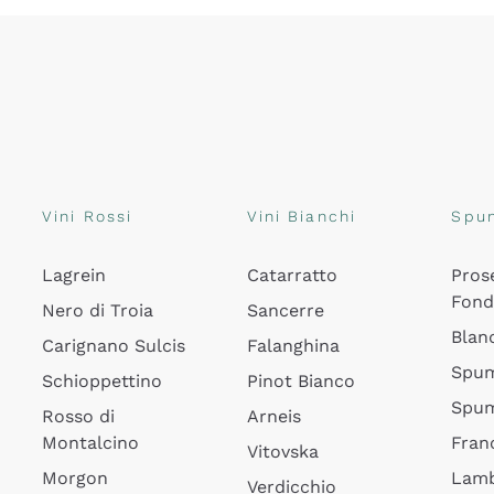
Vini Rossi
Vini Bianchi
Spu
Lagrein
Catarratto
Pros
Fon
Nero di Troia
Sancerre
Blan
Carignano Sulcis
Falanghina
Spum
Schioppettino
Pinot Bianco
Spum
Rosso di
Arneis
Montalcino
Fran
Vitovska
Morgon
Lamb
Verdicchio