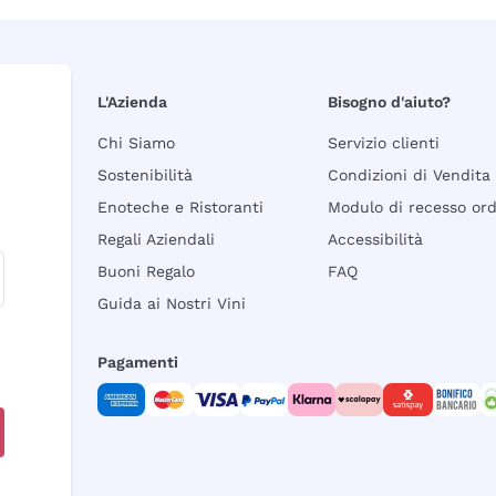
L'Azienda
Bisogno d'aiuto?
Chi Siamo
Servizio clienti
Sostenibilità
Condizioni di Vendita
Enoteche e Ristoranti
Modulo di recesso or
Regali Aziendali
Accessibilità
Buoni Regalo
FAQ
Guida ai Nostri Vini
Pagamenti