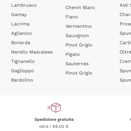
Lambrusco
Asti
Chenin Blanc
Gamay
Char
Fiano
Lacrima
Pros
Vermentino
Aglianico
Spum
Sauvignon
Bonarda
Cart
Pinot Grigio
Nerello Mascalese
Oltr
Pigato
Tignanello
Cre
Sauternes
Gaglioppo
Spum
Pinot Grigio
Bardolino
Spum
Spedizione gratuita
oltre i 69,00 €