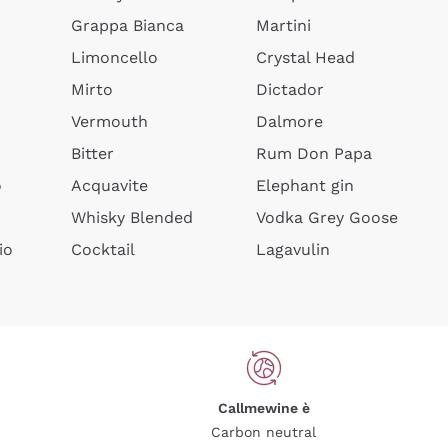
Grappa Bianca
Martini
Limoncello
Crystal Head
Mirto
Dictador
Vermouth
Dalmore
Bitter
Rum Don Papa
o
Acquavite
Elephant gin
Whisky Blended
Vodka Grey Goose
io
Cocktail
Lagavulin
Callmewine è
Carbon neutral