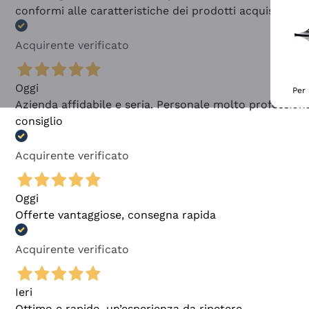
conformi alle caratteristiche dei prodotti acquistati
Acquirente verificato
Oggi
Per 
Azienda affidabile e seria. Personale molto profession
consiglio
Acquirente verificato
Oggi
Offerte vantaggiose, consegna rapida
Acquirente verificato
Ieri
Ottimo e rapido, un’esperienza da ripetere