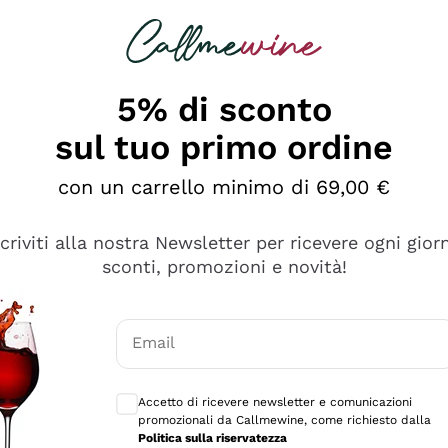
rcando
Champagne
Spumanti
Tutti i Vini
5% di sconto
sul tuo primo ordine
con un carrello minimo di 69,00 €
scriviti alla nostra Newsletter per ricevere ogni gior
sconti, promozioni e novità!
Email
Consensi opzionali per ricevere comunicaz
Accetto di ricevere newsletter e comunicazioni
promozionali da Callmewine, come richiesto dalla
tanti prodotti diversi e con un ampio range di prezzo. Le 
Politica sulla riservatezza